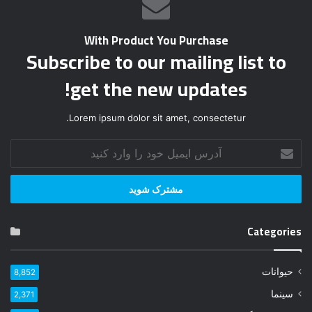
With Product You Purchase
Subscribe to our mailing list to
get the new updates!
Lorem ipsum dolor sit amet, consectetur.
آ
د
ر
س
ا
ی
Categories
م
ی
ل
حیوانات
8,852
خ
و
سینما
2,371
د