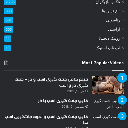
عکس بازیگران
2,236
ر
ا
داغ ترین ها
863
و
زناشویی
567
ا
ر
آرایشی
303
د
روبیک دیجیتال
14
ک
ن
لپ تاپ استوک
10
ی
د
Most Popular Videos
فیلم کامل جفت گیری اسب و خر – جفت
گیری خر و اسب
می 18, 2019
کلیپ جفت گیری اسب با خر
دسامبر 24, 2018
کلیپ جفت گیری اسب و نحوه جفتگیری اسب
ها