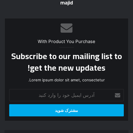
majid
With Product You Purchase
Subscribe to our mailing list to
get the new updates!
Lorem ipsum dolor sit amet, consectetur.
آ
د
ر
س
ا
ی
م