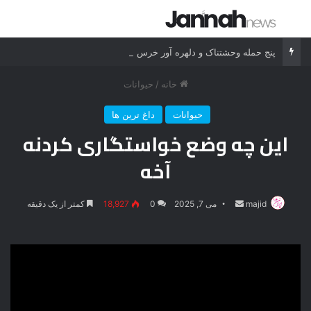
جستجو برای
منو
پنج حمله وحشتناک و دلهره آور خرس به انسان ها
خانه
/
حیوانات
حیوانات
داغ ترین ها
این چه وضع خواستگاری کردنه
آخه
majid
ارسال
می 7, 2025
0
18,927
کمتر از یک دقیقه
ایمیل