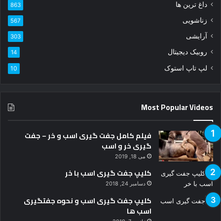
داغ ترین ها
863
زناشویی
567
آرایشی
303
روبیک دیجیتال
14
لپ تاپ استوک
10
Most Popular Videos
فیلم کامل جفت گیری اسب و خر – جفت
گیری خر و اسب
می 18, 2019
کلیپ جفت گیری اسب با خر
دسامبر 24, 2018
کلیپ جفت گیری اسب و نحوه جفتگیری
اسب ها