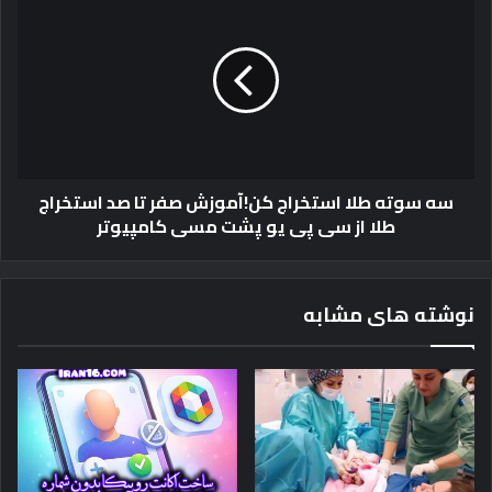
سوته
طلا
استخراج
کن!
آموزش
صفر
تا
صد
سه سوته طلا استخراج کن!آموزش صفر تا صد استخراج
استخراج
طلا از سی پی یو پشت مسی کامپیوتر‎
طلا
از
سی
پی
نوشته های مشابه
یو
پشت
مسی
کامپیوتر‎