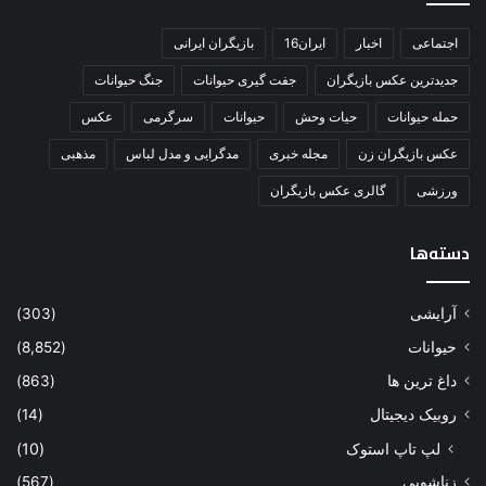
اجتماعی
اخبار
ایران16
بازیگران ایرانی
جدیدترین عکس بازیگران
جفت گیری حیوانات
جنگ حیوانات
حمله حیوانات
حیات وحش
حیوانات
سرگرمی
عکس
عکس بازیگران زن
مجله خبری
مدگرایی و مدل لباس
مذهبی
ورزشی
گالری عکس بازیگران
دسته‌ها
آرایشی
(303)
حیوانات
(8,852)
داغ ترین ها
(863)
روبیک دیجیتال
(14)
لپ تاپ استوک
(10)
زناشویی
(567)