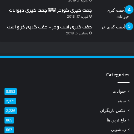
ژانویه 7, 2019
جفت گیری گورخر 🤣🤣 جفت گیری حیوانات
فوریه 17, 2018
جفت گیری اسب وخر – جفت گیری خر و اسب
دسامبر 5, 2018
Categories
حیوانات
8,852
سینما
2,371
عکس بازیگران
2,236
داغ ترین ها
863
زناشویی
567