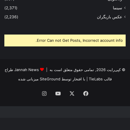
سینما
(2,371)
عکس بازیگران
(2,236)
Error Can not Get Posts, Incorrect account info.
© کپی‌رایت 2026, تمامی حقوق متعلق است به |
Jannah News طراح
قالب TieLabs
| با افتخار توسط
SiteGround
میزبانی شده
فیس
X
یوتیوب
اینستاگرام
بوک