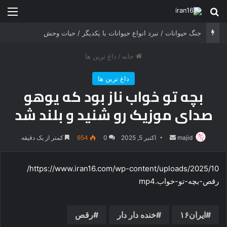
جستجو برای
منو
جنگ حیوانات / نبرد انواع حیوانات با یکدیگر / حیات وحش
خانه
/
داغ ترین ها
داغ ترین ها
بچه تو خواب ناز بود که یوهو
صدای موزیک رو شنید و بلند شد
ارسال
majid
اکتبر 5, 2025
0
654
کمتر از یک دقیقه
ایمیل
https://www.iran16.com/wp-content/uploads/2025/10/
رقص-بچه-تو-خواب.mp4
ایران۱۶
خنده‌ دار دار
رقص