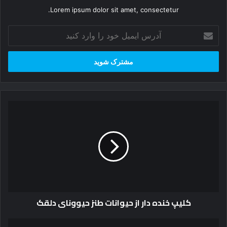
Lorem ipsum dolor sit amet, consectetur.
آدرس
ایمیل
خود
را
وارد
کنید
کلیپ
خنده
دار
از
حیوانات
طنز
حیوونای
دلقک
کلیپ خنده دار از حیوانات طنز حیوونای دلقک
سه