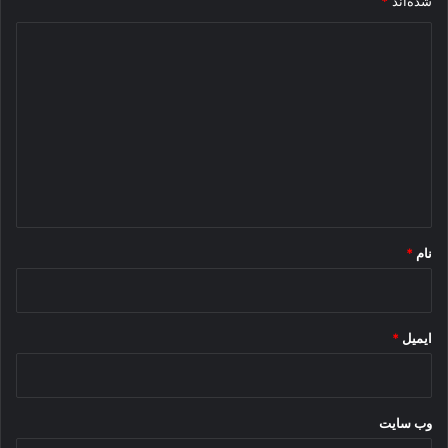
شده‌اند
*
د
ی
د
گ
ا
ه
*
نام
*
ایمیل
*
وب‌ سایت