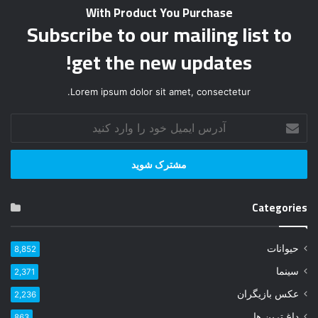
Subscribe to our mailing list to
get the new updates!
Lorem ipsum dolor sit amet, consectetur.
آ
د
ر
س
ا
ی
Categories
م
ی
ل
حیوانات
8,852
خ
و
سینما
2,371
د
عکس بازیگران
2,236
ر
ا
داغ ترین ها
863
و