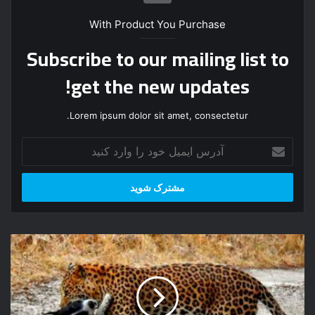
With Product You Purchase
Subscribe to our mailing list to
get the new updates!
Lorem ipsum dolor sit amet, consectetur.
آ
د
ر
س
ا
ی
م
ج
ی
ن
ل
گ
خ
و
و
ن
د