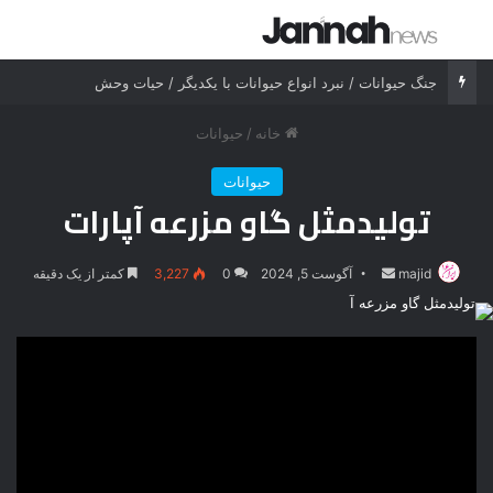
جستجو برای
منو
جنگ حیوانات / نبرد انواع حیوانات با یکدیگر / حیات وحش
خانه
/
حیوانات
حیوانات
تولیدمثل گاو مزرعه آپارات
majid
ارسال
آگوست 5, 2024
0
3,227
کمتر از یک دقیقه
ایمیل