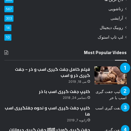
زناشویی
567
ا
ر
آرایشی
303
د
روبیک دیجیتال
14
ک
ن
لپ تاپ استوک
10
ی
د
Most Popular Videos
فیلم کامل جفت گیری اسب و خر – جفت
گیری خر و اسب
می 18, 2019
کلیپ جفت گیری اسب با خر
دسامبر 24, 2018
کلیپ جفت گیری اسب و نحوه جفتگیری اسب
ها
ژانویه 7, 2019
جفت گیری گورخر 🤣🤣 جفت گیری حیوانات
فوریه 17, 2018