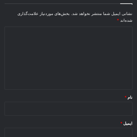
ا
غ
نشانی ایمیل شما منتشر نخواهد شد.
بخش‌های موردنیاز علامت‌گذاری
و
شده‌اند
*
ح
ش
د
ی
د
گ
ا
ه
*
نام
*
ایمیل
*