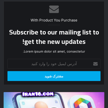
With Product You Purchase
Subscribe to our mailing list to
get the new updates!
Lorem ipsum dolor sit amet, consectetur.
آ
د
ر
س
ا
ی
م
س
ی
ا
ل
خ
خ