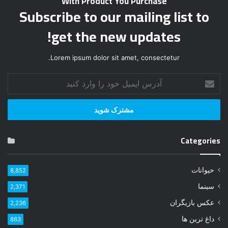
With Product You Purchase
Subscribe to our mailing list to
get the new updates!
Lorem ipsum dolor sit amet, consectetur.
آ
د
ر
س
ا
ی
Categories
م
ی
ل
حیوانات
8,852
خ
و
سینما
2,371
د
عکس بازیگران
2,236
ر
ا
داغ ترین ها
863
و