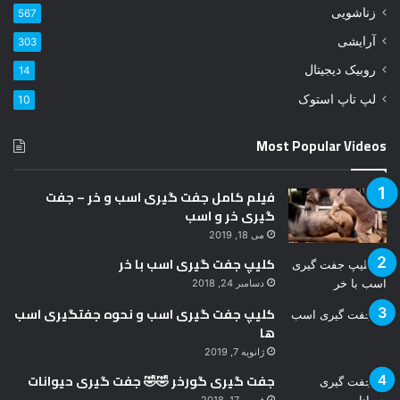
زناشویی
567
ا
ر
آرایشی
303
د
روبیک دیجیتال
14
ک
ن
لپ تاپ استوک
10
ی
د
Most Popular Videos
فیلم کامل جفت گیری اسب و خر – جفت
گیری خر و اسب
می 18, 2019
کلیپ جفت گیری اسب با خر
دسامبر 24, 2018
کلیپ جفت گیری اسب و نحوه جفتگیری اسب
ها
ژانویه 7, 2019
جفت گیری گورخر 🤣🤣 جفت گیری حیوانات