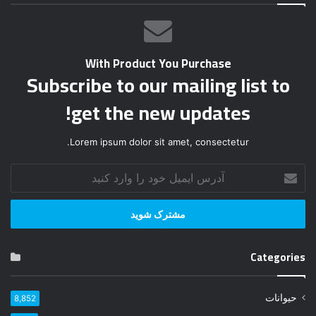
With Product You Purchase
Subscribe to our mailing list to
get the new updates!
Lorem ipsum dolor sit amet, consectetur.
آ
د
ر
س
ا
ی
Categories
م
ی
ل
حیوانات
8,852
خ