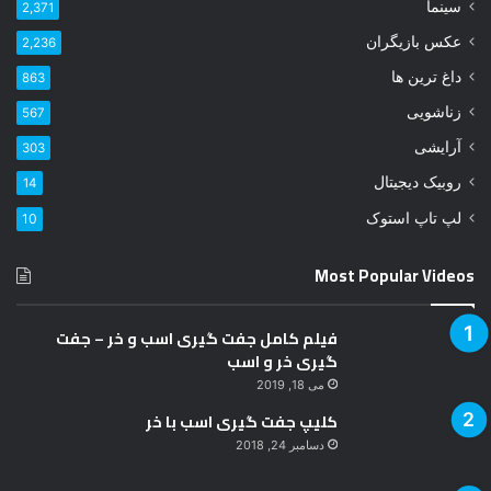
و
سینما
2,371
د
عکس بازیگران
2,236
ر
ا
داغ ترین ها
863
و
زناشویی
567
ا
ر
آرایشی
303
د
روبیک دیجیتال
14
ک
ن
لپ تاپ استوک
10
ی
د
Most Popular Videos
فیلم کامل جفت گیری اسب و خر – جفت
گیری خر و اسب
می 18, 2019
کلیپ جفت گیری اسب با خر
دسامبر 24, 2018