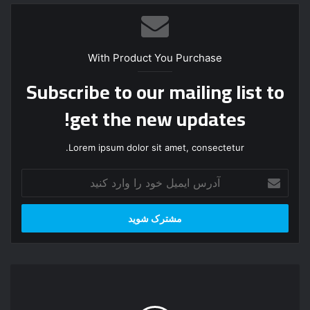
With Product You Purchase
Subscribe to our mailing list to
get the new updates!
Lorem ipsum dolor sit amet, consectetur.
آ
د
ر
س
ا
ی
م
ل
ی
س
ل
آ
خ