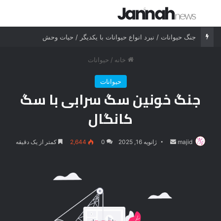
جستجو برای
منو
جنگ حیوانات / نبرد انواع حیوانات با یکدیگر / حیات وحش
خانه
/
حیوانات
حیوانات
جنگ خونین سگ سرابی با سگ
کانگال
majid
ارسال
ژانویه 16, 2025
0
2,644
کمتر از یک دقیقه
ایمیل