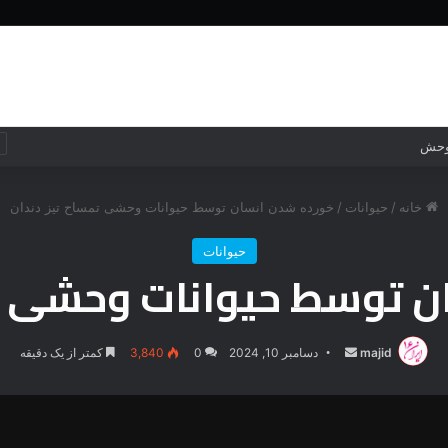
خانه
جهان
جهان
فناوری
خانه
/
حیوانات
/
خورده شدن انسان توسط حیوانات وحشی تمساح تیز دندان
حیوانات
ن توسط حیوانات وحشی تم
majid
ارسال
دسامبر 10, 2024
0
3,840
کمتر از یک دقیقه
ایمیل