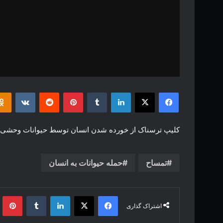
فیس بوک
X
لینکدین
‫تامبلر
‫پین‌ترست
‫رددیت
‫VKontakte
کلیپ ترسناک از خورده شدن انسان توسط حیوانات وحشی 
تمساح
حمله حیوانات به انسان
فیس بوک
X
لینکدین
‫تامبلر
‫پین
اشتراک گذاری