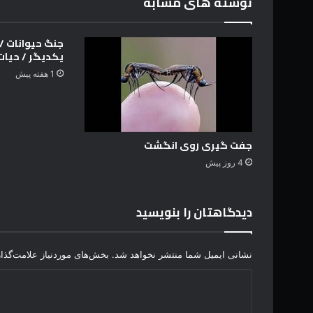
نوشته های مشابه
ی
و
ا
جنگ حیوانات / ن
ن
یکدیگر / حیا
ا
1 هفته پیش
ت
ج
د
ی
د
جفت گیری روی انگشت
"
4 روز پیش
ح
م
ل
دیدگاهتان را بنویسید
ه
گ
ر
نشانی ایمیل شما منتشر نخواهد شد.
بخش‌های موردنیاز علامت‌گذا
و
ه
د
ی
ی
ت