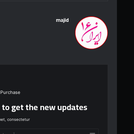
majid
 Purchase
t to get the new updates!
et, consectetur.
آ