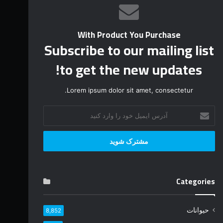
With Product You Purchase
Subscribe to our mailing list
to get the new updates!
Lorem ipsum dolor sit amet, consectetur.
آ
د
ر
س
ا
ی
م
Categories
ی
ل
خ
حیوانات
8,852
و