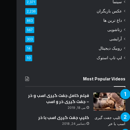
د
سینما
2,371
ر
عکس بازیگران
2,236
ا
و
داغ ترین ها
863
ا
زناشویی
567
ر
د
آرایشی
303
ک
روبیک دیجیتال
14
ن
ی
لپ تاپ استوک
10
د
Most Popular Videos
فیلم کامل جفت گیری اسب و خر
– جفت گیری خر و اسب
می 18, 2019
کلیپ جفت گیری اسب با خر
دسامبر 24, 2018