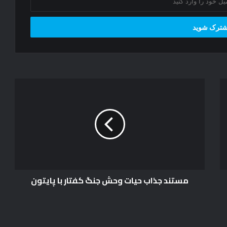
م
س
ت
ن
د
ج
ذ
ا
ب
مستند جذاب حیات وحش جنگ کفتار با پایتون
ح
ی
ا
ت
و