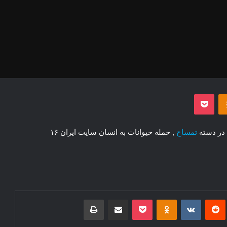
‫Odnoklassniki
پاکت
در دسته
تمساح
, حمله حیوانات به انسان سایت ایران ۱۶
‌ترست
‫رددیت
‫VKontakte
‫Odnoklassniki
پاکت
اشتراک گذاری از طریق ایمیل
چاپ