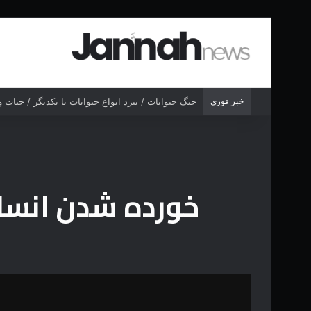
خبر فوری
جنگ شیر درنده مقابل ببر خشمگین
خورده شدن انسا