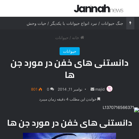
جستجو برای
منو
جنگ شیر درنده مقابل ببر خشمگین
خانه
/
حیوانات
حیوانات
دانستنی های خفن در مورد جن
ها
majid
ارسال
نوامبر 11, 2014
0
801
ایمیل
خواندن این مطلب 4 دقیقه زمان میبرد
دانستنی های خفن در مورد جن ها