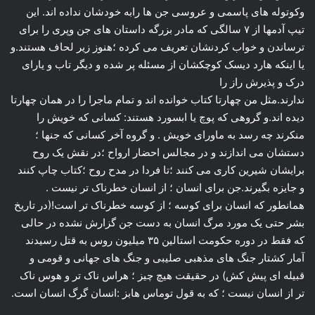
وکوتوله های پاسمی و عروسی جن ها رابه خودشان نداده اند. این
تیپ آدمها از ۷ سالگی که مادر بزرگه داستان های جن وپری را برای
ترساندن و خواب کردنشان تعریف می کرده ؛هنوز زیر لحاف هستند.و
یا اینکه هارد دیسک کوچکشان از مسئله پر شده و دیگر تاب و یارای
درک و پذیرش راز را
ندارند.مثل من چهارتا کتاب خوانده اند و تمام ماجرا را در همان چهارتا
دیده اند.و گروهی که پوچ یا ابسورد هستند: کسانی که خویش را
منکرند چه رسد به ماورای خویش . و گروه آخر کسانی که جنها ؛
دستشان می اندازند و در مجالس احضار ارواح ؛در نقش یک روح
برایشان شیرین کاری می کنند ؛تا فردا در مدح روح ؛کتاب چاپ کنند
و جایزه بگیرند.جن برای انسان ؛ از انسان خطرناک تر نیست .
همانطور که انسان برای کوسه ؛ از کوسه خطرناک تر است!(در تاریخ
بشر حتی یک مورد مرگ انسان به دست جن گزارش نشده در حالی
که فقط در دوره حکومت استالین ۳۵ میلیون روس به قتل رسیدند
آمار کشتار جنگ های مذهبی صلیبی و جنگ های جهانی و قومی و
قبیله ای پیش کش) در حقیقت هیچ چیز ؛ هراس ناک تر و هوس ناک
تر از انسان نیست ؛ که به قول توماس هابز :انسان گرگ انسان است.