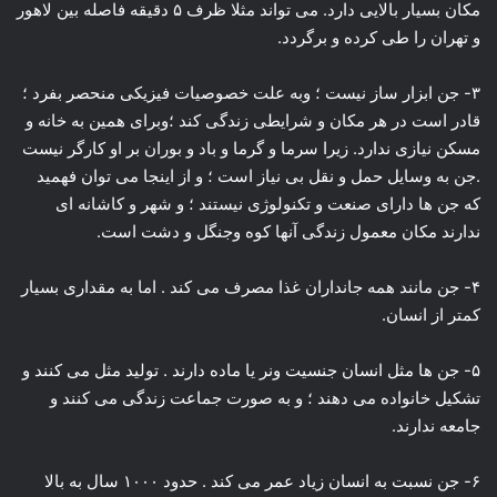
مکان بسیار بالایی دارد. می تواند مثلا ظرف ۵ دقیقه فاصله بین لاهور
و تهران را طی کرده و برگردد.
۳- جن ابزار ساز نیست ؛ وبه علت خصوصیات فیزیکی منحصر بفرد ؛
قادر است در هر مکان و شرایطی زندگی کند ؛وبرای همین به خانه و
مسکن نیازی ندارد. زیرا سرما و گرما و باد و بوران بر او کارگر نیست
.جن به وسایل حمل و نقل بی نیاز است ؛ و از اینجا می توان فهمید
که جن ها دارای صنعت و تکنولوژی نیستند ؛ و شهر و کاشانه ای
ندارند مکان معمول زندگی آنها کوه وجنگل و دشت است.
۴- جن مانند همه جانداران غذا مصرف می کند . اما به مقداری بسیار
کمتر از انسان.
۵- جن ها مثل انسان جنسیت ونر یا ماده دارند . تولید مثل می کنند و
تشکیل خانواده می دهند ؛ و به صورت جماعت زندگی می کنند و
جامعه ندارند.
۶- جن نسبت به انسان زیاد عمر می کند . حدود ۱۰۰۰ سال به بالا