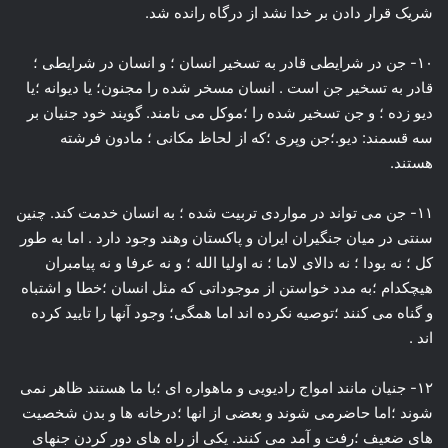
شریک قرار دادن بر خدا نشد از درگاه رانده شد.
۱۰- جن در شرایطی قادر به تسخیر انسان ؛ و انسان در شرایطی ؛
قادر به تسخیر جن است . انسان مسخر شده را مجنون؛ یا دیوانه ؛یا
دیو زده ؛ و جن تسخیر شده را ؛موکل می نامند. گویند خود جنیان بر
سه قسمند: دیو.؛جن وپری ؛که از لحاظ مکانی ؛ مادون فرشته
هستند.
۱۱- جن می تواند در مواردی تربیت شده ؛ به انسان خدمت کند. چنین
سنتی در میان جنگیران ایران و پاکستان وهند وجود دارد . اما به طور
کل ؛ نه بودا ؛ نه دالای لاما ؛ نه اولیا الله ؛ و نه عرفا و نه پیامبران
هیچکدام ؛به مدد خواستن از موجوداتی که مثل انسان ؛خطا و اشتباه
و گناه می کنند ؛توصیه نکرده اند اما همگی؛ وجود آنها را تایید کرده
اند .
۱۲- جنیان مانند امواج رادیویی و ماهواره ای ؛با ما هستند ظاهر نمی
شوند ؛اما حاضرمی شوند و بعضی از انها ؛درخانه ها و بدن شخصیت
های ضعیف ؛رفت و آمد می کنند. یکی از راه های دور کردن جنهای