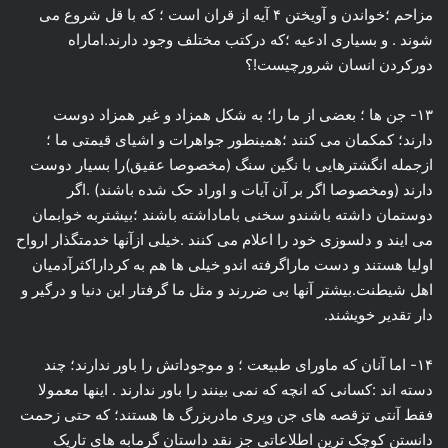
مزاحم ؛خواندن و آویختن ۴ آیه از قران است ؛ که با قل شروع می
شوند . و بسیاری ادعیه ؛که درکتب مختلف وجود دارند.اماراه
دورکردن انسان شرورچیست!؟
۱۳- جن ها ؛ بعضی از ما را؛ به شکل همزاد و غیر همزاد دوست
دارند؛ کمکمان می کنند ؛همینطور جواهرات و اشیای قیمتی ما ؛
ازجمله انگشترهایی با نگین سنگ (مخصوصا عقیق)را بسیار دوست
دارند (ومخصوصا اگر بر آن آیات و اوراد حک شده باشند) .اگر
دوستمان داشته باشندو سخنی باماداشته باشند ؛بیشتربه خوابمان
می ایند و دلسوزی خود را اعلام می کنند .خیلی ازآنها خدمتگذار ارواح
اولیا هستند و دست ماراگرفته اندو خیلی ها هم به کرداراکثرآدمیان
اهل شیطنت.بیشتر آنها بی ضررند و مثل ما گرفتار این دنیا و درگیر و
دار تقدیر خویشند.
۱۴- اما آنان که ماورای طبیعت ؛ و موجوداتش را باور ندارند؛ چند
دسته اند :کسانی که انچه که نمی بینند را باور ندارند . اینها معمولا
فقط آنتی تزقصه های جن وپری مادربزرگ ها هستند؛ که حتی زحمت
دانستن کوچک ترین اطلاعاتی جز نقد داستان گرمابه های تاریک