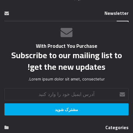
Newsletter
With Product You Purchase
Subscribe to our mailing list to
get the new updates!
Lorem ipsum dolor sit amet, consectetur.
آ
د
ر
س
ا
ی
Categories
م