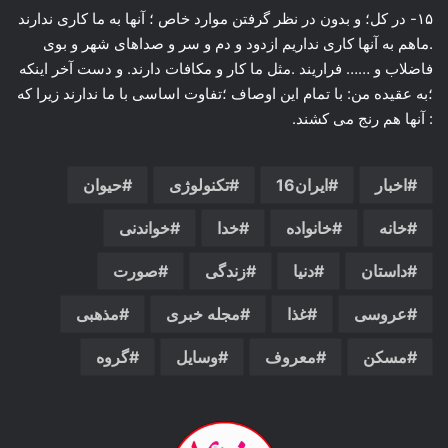
۱۵- در کل؛ و بدون در نظر گرفتن موارد خاص ؛ آنها به ما کاری ندارند
.ماهم به آنها کاری نداریم ازدود و دم و سر و صداهای شهر و بوی
فاضلاب و …… فراریند .مثل ما کار و مکافات دارند. و دست آخر اینکه
؛به عقیده من: با تمام این اوصاف ؛تفاوت اساسی با ما ندارند زیرا که
: آنها هم رنج می کشند.
اخبار
ایران16
تکنولوژی
حیوان
خانه
خانواده
خدا
خواندنی
داستان
دنیا
زندگی
صورت
عروسی
غذا
مجله خبری
مذهبی
مسکن
معروف
وسایل
گروه