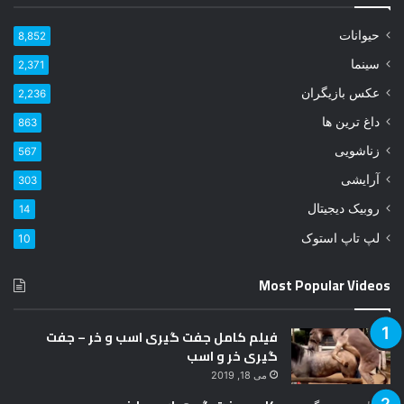
ی
ل
حیوانات
8,852
خ
و
سینما
2,371
د
عکس بازیگران
2,236
ر
ا
داغ ترین ها
863
و
زناشویی
567
ا
ر
آرایشی
303
د
روبیک دیجیتال
14
ک
ن
لپ تاپ استوک
10
ی
د
Most Popular Videos
فیلم کامل جفت گیری اسب و خر – جفت
گیری خر و اسب
می 18, 2019