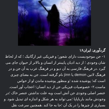
گردآوری: ایران۱۶
۱- جن موجودیست دارای شعور؛ و فیزیکی غیر ارگانیک ؛ که از لحاظ
شان وجودی ؛ از دید ادیان پایینتر از انسان و بالاتر از حیوان جای می
گیرد .در فرهنگ فارسی به آن دیو و در فرهنگ عرب به آن جن و در
فرهنگ لاتین demon یا jinn نام گرفته است. جن به معنای چیزی
است که؛ پوشیده شده ؛و منظور پوشیده ماندن او از حواس
ماست.۲- خصوصیات فیزیکی جن از دید انسان؛ اعجاب آور است.
عنصر اصلی وجودی جن آتش است وبه علت نداشتن عنصر خاک ؛در
وجودش مانند بارباپاپا ؛می تواند به هر شکل و اندازه ای تبدیل شود. و
بسیاری از چیزها را در یک آن ؛جا به جا کند .همچنین سرعت نقل