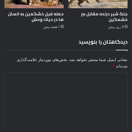
+
ع
جنگ شیر درنده مقابل ببر
حمله فیل خشگمین به انسان
ک
خشمگین
ها در حیات وحش
س
ب
6 روز پیش
1 هفته پیش
ا
ز
دیدگاهتان را بنویسید
ی
گ
ر
نشانی ایمیل شما منتشر نخواهد شد.
بخش‌های موردنیاز علامت‌گذاری
ا
شده‌اند
*
ن
د
ی
د
گ
ا
ه
*