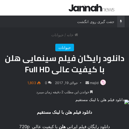
جستجو برای
منو
جفت گیری روی انگشت
خانه
/
حیوانات
حیوانات
دانلود رایگان فیلم سینمایی هلن
با کیفیت عالی Full HD
majid
ارسال
جولای 19, 2017
0
1,803
ایمیل
خواندن این مطلب 2 دقیقه زمان میبرد
دانلود فیلم هلن با لینک مستقیم
دانلود رایگان فیلم ایرانی
هلن
با کیفیت عالی 720p