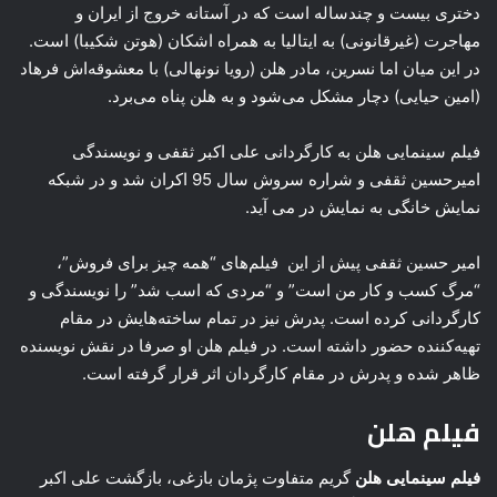
دختری بیست و چندساله است که در آستانه خروج از ایران و
مهاجرت (غیرقانونی) به ایتالیا به همراه اشکان (هوتن شکیبا) است.
در این میان اما نسرین، مادر هلن (رویا نونهالی) با معشوقه‌اش فرهاد
(امین حیایی) دچار مشکل می‌شود و به هلن پناه می‌برد.
فیلم سینمایی هلن به کارگردانی علی اکبر ثقفی و نویسندگی
امیرحسین ثقفی و شراره سروش سال 95 اکران شد و در شبکه
نمایش خانگی به نمایش در می آید.
امیر حسین ثقفی پیش از این فیلم‌های “همه چیز برای فروش”،
“مرگ کسب و کار من است” و “مردی که اسب شد” را نویسندگی و
کارگردانی کرده است. پدرش نیز در تمام ساخته‌هایش در مقام
تهیه‌کننده حضور داشته است. در فیلم هلن او صرفا در نقش نویسنده
ظاهر شده و پدرش در مقام کارگردان اثر قرار گرفته است.
فیلم هلن
فیلم سینمایی هلن
گریم متفاوت پژمان بازغی، بازگشت علی اکبر