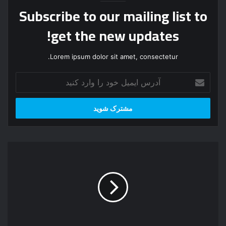
Subscribe to our mailing list to
get the new updates!
Lorem ipsum dolor sit amet, consectetur.
آ
د
ر
س
ا
ی
م
د
ی
ا
ل
ن
خ
ل
و
و
د
د
ر
ر
ا
ا
و