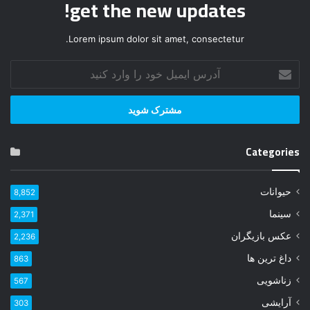
get the new updates!
Lorem ipsum dolor sit amet, consectetur.
آ
د
ر
س
ا
ی
Categories
م
ی
ل
حیوانات
8,852
خ
و
سینما
2,371
د
عکس بازیگران
2,236
ر
ا
داغ ترین ها
863
و
زناشویی
567
ا
ر
آرایشی
303