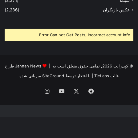
Error Can not Get Posts, Incorrect account info.
© کپی‌رایت 2026, تمامی حقوق متعلق است به |
Jannah News طراح
قالب TieLabs
| با افتخار توسط
SiteGround
میزبانی شده
فیس
X
یوتیوب
اینستاگرام
بوک