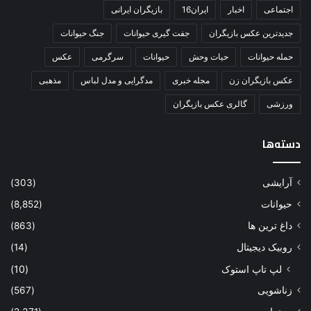
حمله حیوانات
حیات وحش
حیوانات
سرگرمی
عکس
عکس بازیگران زن
مجله خبری
مدگرایی و مدل لباس
مذهبی
ورزشی
گالری عکس بازیگران
دسته‌ها
آرایشی
(303)
حیوانات
(8,852)
داغ ترین ها
(863)
روبیک دیجیتال
(14)
لپ تاپ استوک
(10)
زناشویی
(567)
سینما
(2,371)
عکس بازیگران
(2,236)