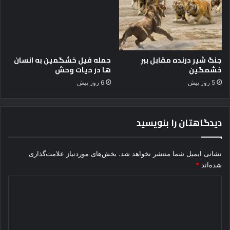
ح
ش
ی
ن
ب
ر
جنگ شیر درنده مقابل ببر
حمله فیل خشگمین به انسان
د
خشمگین
ها در حیات وحش
ع
5 روز پیش
6 روز پیش
ق
ا
ب
دیدگاهتان را بنویسید
د
ر
م
ق
نشانی ایمیل شما منتشر نخواهد شد.
بخش‌های موردنیاز علامت‌گذاری
ا
شده‌اند
*
ب
د
ل
ر
ی
و
د
ب
ا
گ