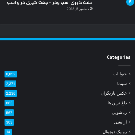
Categories
حیوانات
8,852
سینما
2,371
عکس بازیگران
2,236
داغ ترین ها
863
زناشویی
567
آرایشی
303
روبیک دیجیتال
14
Most Viewed Posts