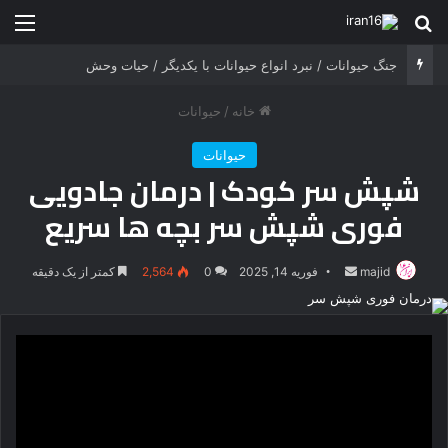
جستجو برای
منو
جنگ شیر درنده مقابل ببر خشمگین
خانه
/
حیوانات
حیوانات
شپش سر کودک | درمان جادویی
فوری شپش سر بچه ها سریع
majid
ارسال
فوریه 14, 2025
0
2,564
کمتر از یک دقیقه
ایمیل