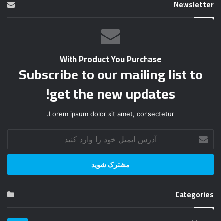
Newsletter
With Product You Purchase
Subscribe to our mailing list to
get the new updates!
Lorem ipsum dolor sit amet, consectetur.
آ
د
ر
س
ا
ی
Categories
م
ی
ل