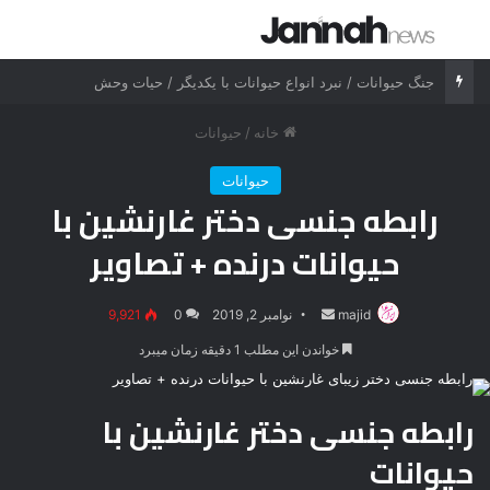
جستجو برای
منو
جنگ شیر درنده مقابل ببر خشمگین
خانه
/
حیوانات
حیوانات
رابطه جنسی دختر غارنشین با
حیوانات درنده + تصاویر
majid
ارسال
نوامبر 2, 2019
0
9,921
ایمیل
خواندن این مطلب 1 دقیقه زمان میبرد
رابطه جنسی دختر غارنشین با
حیوانات