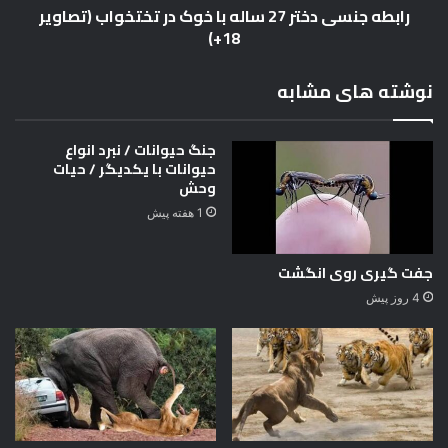
رابطه جنسی دختر 27 ساله با خوک در تختخواب (تصاویر
ا
د
18+)
ن
خ
س
ت
ا
ر
نوشته های مشابه
ن
2
(
7
+
س
جنگ حیوانات / نبرد انواع
1
ا
حیوانات با یکدیگر / حیات
8
ل
وحش
)
ه
1 هفته پیش
ب
ا
خ
جفت گیری روی انگشت
و
4 روز پیش
ک
د
ر
ت
خ
ت
خ