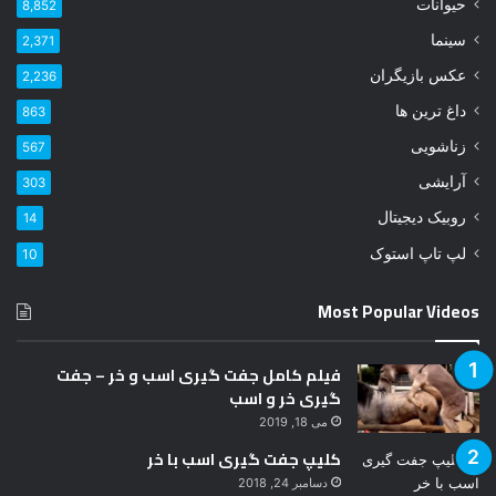
حیوانات
8,852
خ
و
سینما
2,371
د
عکس بازیگران
2,236
ر
ا
داغ ترین ها
863
و
زناشویی
567
ا
ر
آرایشی
303
د
روبیک دیجیتال
14
ک
ن
لپ تاپ استوک
10
ی
د
Most Popular Videos
فیلم کامل جفت گیری اسب و خر – جفت
گیری خر و اسب
می 18, 2019
کلیپ جفت گیری اسب با خر
دسامبر 24, 2018