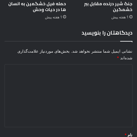
و
جنگ شیر درنده مقابل ببر
حمله فیل خشگمین به انسان
خشمگین
ها در حیات وحش
ا
ب
1 هفته پیش
1 هفته پیش
(
ت
دیدگاهتان را بنویسید
ص
ا
و
نشانی ایمیل شما منتشر نخواهد شد.
بخش‌های موردنیاز علامت‌گذاری
ی
شده‌اند
*
ر
1
د
8
ی
+
)
د
گ
ا
ه
*
نام
*