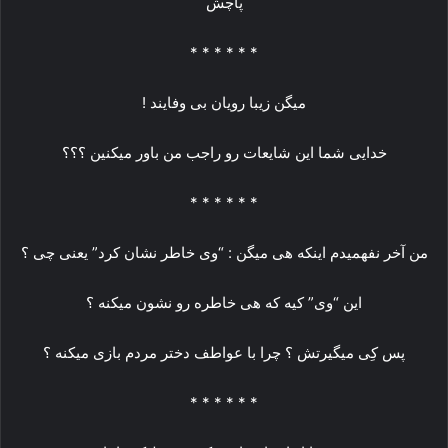
پاچش
* * * * * *
میگن زیبا رویان بی وفایند !
خدایی شما این شایعات رو راجب من باور میکنین ؟؟؟
* * * * * *
من آخر نفهمیدم اینکه هی میگن : “وی خاطر نشان کرد” یعنی چی ؟
این “وی” کیه که هی خاطره رو نشون میکنه ؟
پس کِی میگیرتش ؟ چرا با عواطف دختر مردم بازی میکنه ؟
* * * * * *