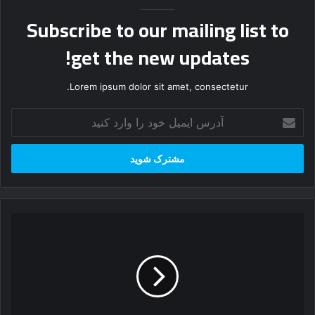
Subscribe to our mailing list to
get the new updates!
Lorem ipsum dolor sit amet, consectetur.
آ
د
ر
س
ا
ی
م
ی
ا
ل
م
خ
ک
و
ا
د
ن
ر
ا
ا
ت