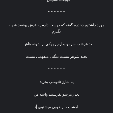
* * * * * *
مورد داشتیم دخدره گفته که دوست دارم یه فرش پونصد شونه
بگیرم
بعد هرشب سرمو بذارم رو یکی از شونه هاش …
نخند شوهر نیست دیگه ، میفهمی نیست
* * * * * *
ﯾﻪ ﺷﺍﺭﮊ ۵ﺗﻮﻣﻨﯽ ﺑﺨﺮﯾﺪ
ﺑﻌﺪ ﺭﻣﺰﺷﻮ ﺑﻔﺮﺳﺘﯿﺪ ﻭﺍﺳﻪ ﻣﻦ
ﺍﻣﺸﺐ ﺧﺒﺮ ﺧﻮﺑﯽ ﻣﯿﺸﻨﻮﯼ |: