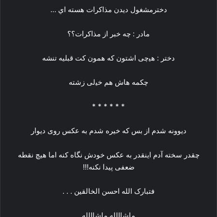
ﺩﺧﺘﺮﻣﺸﻐﻮﻝ ﺩﻳﺪﻥ ﻣﺬﺍﮐﺮﺍﺕ ﻫﺴﺘﻪ ﺍﻱ …
ﻣﺎﺩﺭ : ﭼﻪ ﺧﺒﺮ ﺍﺯ ﻣﺬﺍﮐﺮﺍﺕ؟؟
ﺩﺧﺘﺮ : ﻫﻴچی ﺍﺷﺘﻮﻥ ﮐﻪ ﻫﻤﻮﻥ ﮐﺖ ﻗﺒﻠﻴﻪ ﺗﻨﺸﻪ
ﭼﮑﻤﻪ ﻫﺎﺵ ﻫﻢ ﺧﻴلی ﺯﺷﺘﻪ
* * * * * *
دیوونه شدم از بس که خیره شدم به عکس روی دیوار
چقدر سخته آدم اینقدر به عکس خودش نگاه کنه اما هیچ نقطه
ضعفی پیدا نکنه!!!
فتبارک الله احسن الخالقین . . .
ماشاالله ماشاالله