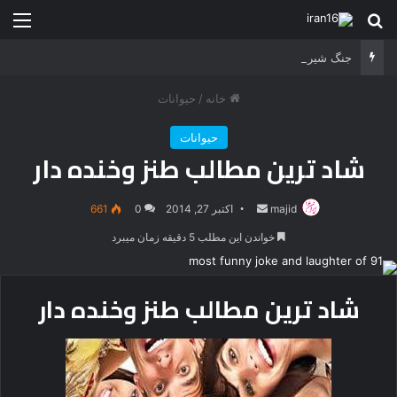
جستجو برای
منو
جنگ شیر درنده مقابل ببر خشمگین
خانه
/
حیوانات
حیوانات
شاد ترین مطالب طنز وخنده دار
majid
ارسال
اکتبر 27, 2014
0
661
ایمیل
خواندن این مطلب 5 دقیقه زمان میبرد
شاد ترین مطالب طنز وخنده دار