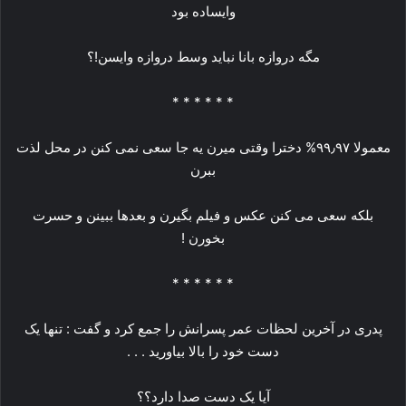
وایساده بود
مگه دروازه بانا نباید وسط دروازه وایسن!؟
* * * * * *
معمولا ۹۹٫۹۷% دخترا وقتی میرن یه جا سعی نمی کنن در محل لذت
ببرن
بلکه سعی می کنن عکس و فیلم بگیرن و بعدها ببینن و حسرت
بخورن !
* * * * * *
پدﺭﯼ ﺩﺭ ﺁﺧﺮﯾﻦ ﻟﺤﻈﺎﺕ ﻋﻤﺮ ﭘﺴﺮﺍﻧﺶ ﺭﺍ ﺟﻤﻊ ﮐﺮﺩ ﻭ ﮔﻔﺖ : ﺗﻨﻬﺎ ﻳﮏ
ﺩﺳﺖ ﺧﻮﺩ ﺭﺍ ﺑﺎﻻ ﺑﯿﺎﻭﺭﯾﺪ . . .
ﺁﻳﺎ ﻳﮏ ﺩﺳﺖ ﺻﺪﺍ ﺩﺍﺭﺩ؟؟