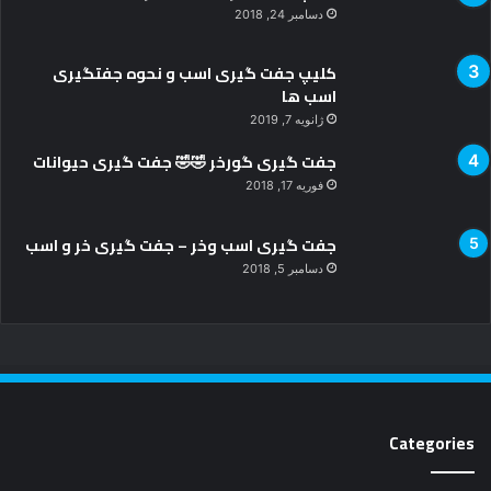
کلیپ جفت گیری اسب و نحوه جفتگیری
اسب ها
ژانویه 7, 2019
جفت گیری گورخر 🤣🤣 جفت گیری حیوانات
فوریه 17, 2018
جفت گیری اسب وخر – جفت گیری خر و اسب
دسامبر 5, 2018
Categories
حیوانات
8,852
سینما
2,371
عکس بازیگران
2,236
داغ ترین ها
863