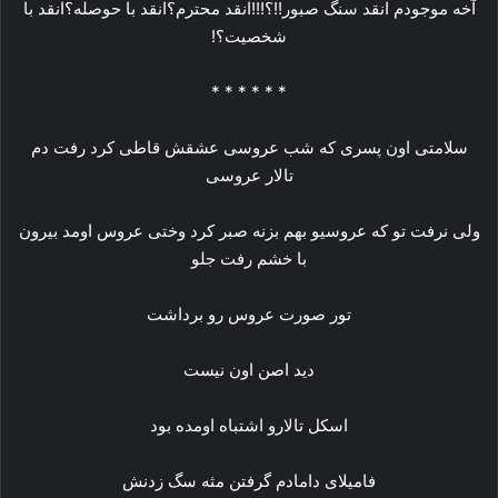
آخه موجودم انقد سنگ صبور!!؟!!!انقد محترم؟انقد با حوصله؟انقد با
شخصیت؟!
* * * * * *
سلامتی اون پسری که شب عروسی عشقش قاطی کرد رفت دم
تالار عروسی
ولی نرفت تو که عروسیو بهم بزنه صبر کرد وختی عروس اومد بیرون
با خشم رفت جلو
تور صورت عروس رو برداشت
دید اصن اون نیست
اسکل تالارو اشتباه اومده بود
فامیلای دامادم گرفتن مثه سگ زدنش