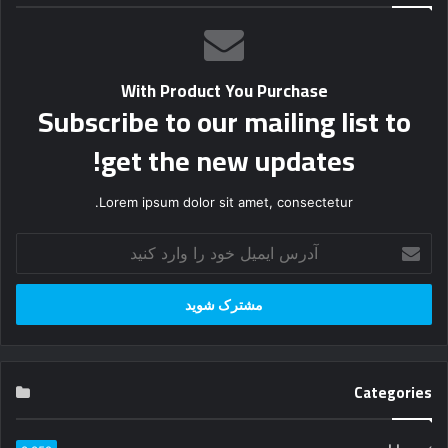
With Product You Purchase
Subscribe to our mailing list to
get the new updates!
Lorem ipsum dolor sit amet, consectetur.
آ
د
ر
س
ا
ی
م
Categories
ی
ل
خ
حیوانات
8,852
و
د
سینما
2,371