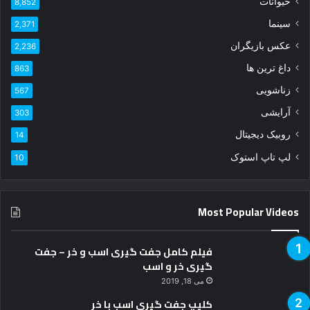
ر
عکس بازیگران
ا
2,236
و
داغ ترین ها
863
ا
زناشویی
ر
567
د
آرایشی
303
ک
ن
روبیک دیجیتال
14
ی
لپ تاپ استوک
10
د
Most Popular Videos
فیلم کامل جفت گیری اسب و خر – جفت
گیری خر و اسب
می 18, 2019
کلیپ جفت گیری اسب با خر
دسامبر 24, 2018