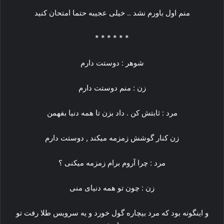
ﻣﻨﻢ ﺍﻭﻝ ﺑﺎﻭﺭﻡ ﻧﺸﺪ .. ﺧﯿﻠﯽ ﻋﺠﯿﺒﻪ ﺣﺘﻤﺎ ﺍﻣﺘﺤﺎﻥ ﮐﻨﯿﺪ
* * * * * *
شوهر : دوستت دارم
زن : منم دوستت دارم
مرد : ثابتش کن . داد بزن تا همه دنیا بفهمن
زن کنار گوشش زمزمه میکند , دوستت دارم
مرد : چرا آروم برام زمزمه میکنی ؟
زن : چون تو همه دنیای منی
و اینگونه بود که مرد بیچاره گول خورد و یه سرویس طلا رفت تو