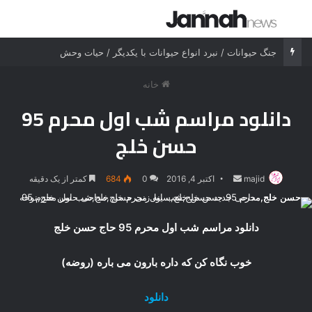
جستجو برای
منو
جنگ حیوانات / نبرد انواع حیوانات با یکدیگر / حیات وحش
خانه
دانلود مراسم شب اول محرم 95
حسن خلج
majid
ارسال
اکتبر 4, 2016
0
684
کمتر از یک دقیقه
ایمیل
دانلود مراسم شب اول محرم 95 حاج حسن خلج
خوب نگاه کن که داره بارون می باره (روضه)
دانلود