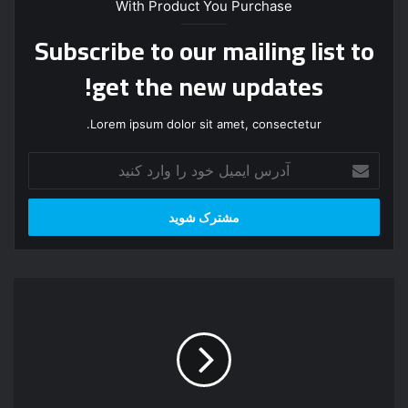
With Product You Purchase
Subscribe to our mailing list to
get the new updates!
Lorem ipsum dolor sit amet, consectetur.
آ
د
ر
س
ا
ی
م
د
ی
ا
ل
ن
خ
ل
و
و
د
د
ر
م