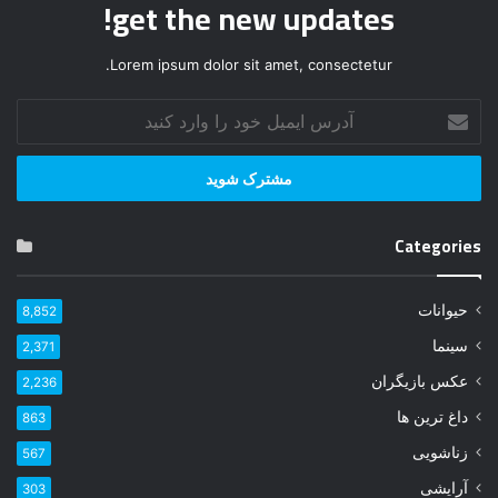
get the new updates!
Lorem ipsum dolor sit amet, consectetur.
آ
د
ر
س
ا
ی
Categories
م
ی
ل
حیوانات
8,852
خ
و
سینما
2,371
د
عکس بازیگران
2,236
ر
ا
داغ ترین ها
863
و
زناشویی
567
ا
ر
آرایشی
303