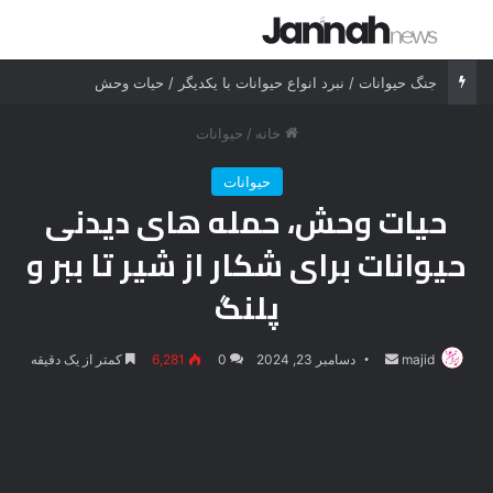
جستجو برای
منو
جنگ حیوانات / نبرد انواع حیوانات با یکدیگر / حیات وحش
خانه
/
حیوانات
حیوانات
حیات وحش، حمله های دیدنی
حیوانات برای شکار از شیر تا ببر و
پلنگ
majid
ارسال
دسامبر 23, 2024
0
6,281
کمتر از یک دقیقه
ایمیل