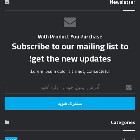
Newsletter
With Product You Purchase
Subscribe to our mailing list to
get the new updates!
Lorem ipsum dolor sit amet, consectetur.
آ
د
ر
س
ا
ی
Categories
م
ی
ل