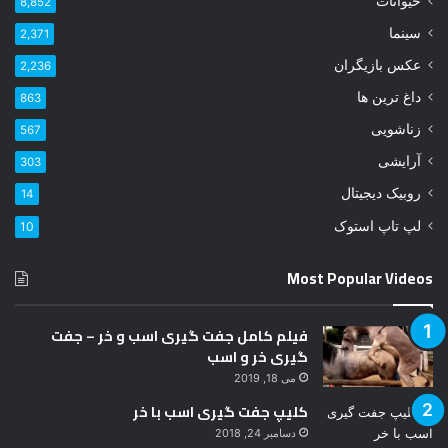
حیوانات
8,852
خ
و
سینما
2,371
د
عکس بازیگران
2,236
ر
ا
داغ ترین ها
863
و
زناشویی
567
ا
ر
آرایشی
303
د
روبیک دیجیتال
14
ک
ن
لپ تاپ استوک
10
ی
د
Most Popular Videos
فیلم کامل جفت گیری اسب و خر – جفت
گیری خر و اسب
می 18, 2019
کلیپ جفت گیری اسب با خر
دسامبر 24, 2018