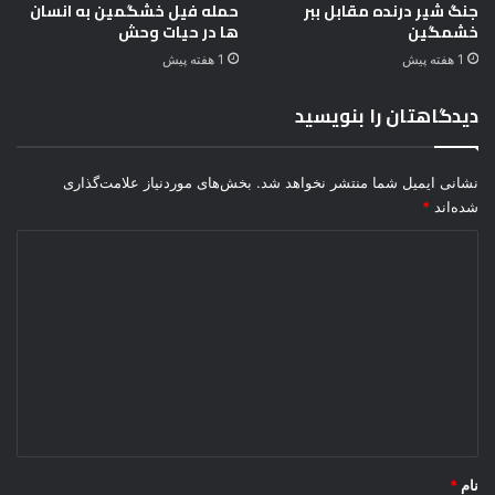
ن
ا
جنگ شیر درنده مقابل ببر
حمله فیل خشگمین به انسان
ا
خشمگین
ها در حیات وحش
ب
ت
ل
1 هفته پیش
1 هفته پیش
و
د
ح
و
دیدگاهتان را بنویسید
ش
ر
ی
ب
د
ی
نشانی ایمیل شما منتشر نخواهد شد.
بخش‌های موردنیاز علامت‌گذاری
ر
ن
شده‌اند
*
ح
|
ی
w
د
ا
i
ی
ت
l
و
d
د
ح
a
گ
ش
n
i
ا
m
ه
a
*
l
s
نام
*