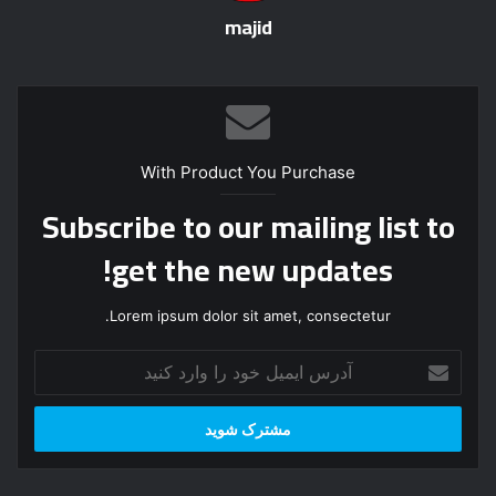
majid
With Product You Purchase
Subscribe to our mailing list to
get the new updates!
Lorem ipsum dolor sit amet, consectetur.
آ
د
ر
س
ا
ی