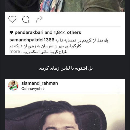
یَلِ اشنویه با لباس زیبای کردی.