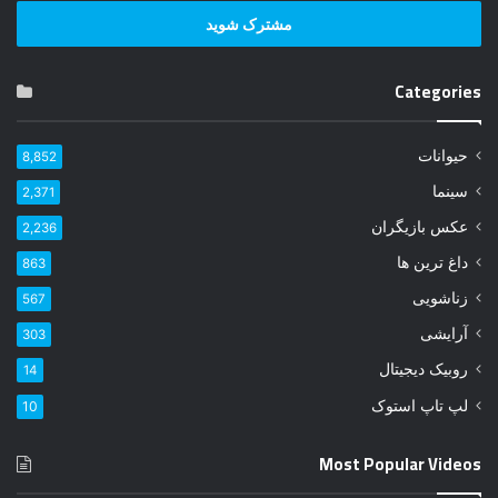
ر
س
ا
ی
Categories
م
ی
ل
حیوانات
8,852
خ
و
سینما
2,371
د
عکس بازیگران
2,236
ر
ا
داغ ترین ها
863
و
زناشویی
567
ا
ر
آرایشی
303
د
روبیک دیجیتال
14
ک
ن
لپ تاپ استوک
10
ی
د
Most Popular Videos