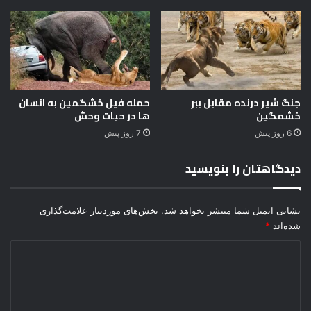
ا
ز
؛
ج
و
ی
جنگ شیر درنده مقابل ببر
حمله فیل خشگمین به انسان
خ
خشمگین
ها در حیات وحش
و
ن
6 روز پیش
7 روز پیش
د
ر
دیدگاهتان را بنویسید
ت
خ
ت
نشانی ایمیل شما منتشر نخواهد شد.
بخش‌های موردنیاز علامت‌گذاری
ی
شده‌اند
*
!
د
ی
د