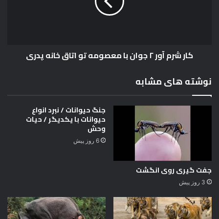
ی
ر
م
آ
و
ر
کار شرم آور ۲ جوان با معصومه تو اتاق خانه پدری
۲
ج
و
نوشته های مشابه
ا
ن
ب
جنگ حیوانات / نبرد انواع
ا
حیوانات با یکدیگر / حیات
م
وحش
ع
6 روز پیش
ص
و
م
جفت گیری روی انگشت
ه
3 روز پیش
ت
و
ا
ت