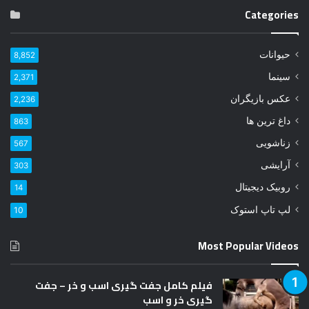
ی
Categories
م
ی
ل
حیوانات
8,852
خ
و
سینما
2,371
د
عکس بازیگران
2,236
ر
ا
داغ ترین ها
863
و
زناشویی
567
ا
ر
آرایشی
303
د
روبیک دیجیتال
14
ک
ن
لپ تاپ استوک
10
ی
د
Most Popular Videos
فیلم کامل جفت گیری اسب و خر – جفت
گیری خر و اسب