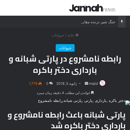
جستجو برای
منو
جنگ شیر درنده مقابل ببر خشمگین
خانه
/
حیوانات
حیوانات
رابطه نامشروع در پارتی شبانه و
بارداری دختر باکره
majid
ارسال
ژانویه 5, 2018
0
1,778
ایمیل
خواندن این مطلب 4 دقیقه زمان میبرد
پارتی شبانه باعث رابطه نامشروع و
بارداری دختر باکره شد