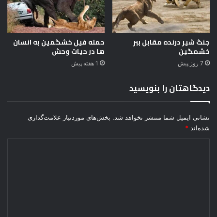
ا
ق
خ
جنگ شیر درنده مقابل ببر
حمله فیل خشگمین به انسان
ا
خشمگین
ها در حیات وحش
ن
ه
7 روز پیش
1 هفته پیش
پ
د
دیدگاهتان را بنویسید
ر
ی
نشانی ایمیل شما منتشر نخواهد شد.
بخش‌های موردنیاز علامت‌گذاری
شده‌اند
*
د
ی
د
گ
ا