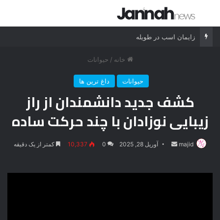
جستجو برای
منو
زایمان اسب در طویله
خانه
/
حیوانات
حیوانات
داغ ترین ها
کشف جدید دانشمندان از راز
زیبایی نوزادان با چند حرکت ساده
majid
ارسال
آوریل 28, 2025
0
10,337
کمتر از یک دقیقه
ایمیل