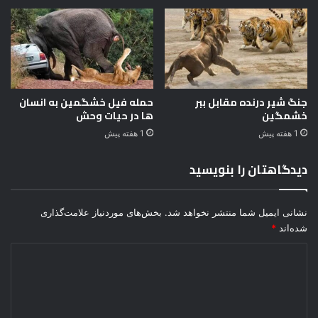
۰
ی
م
ک
ج
ن
ر
ه
و
:
ح
(
و
م
جنگ شیر درنده مقابل ببر
حمله فیل خشگمین به انسان
۵
خشمگین
ها در حیات وحش
ن
م
ط
1 هفته پیش
1 هفته پیش
ف
و
ق
ر
دیدگاهتان را بنویسید
و
ش
د
و
ی
ن
نشانی ایمیل شما منتشر نخواهد شد.
بخش‌های موردنیاز علامت‌گذاری
ا
شده‌اند
*
ی
ن
د
ه
ی
د
گ