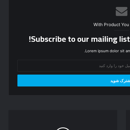
With Product You
Subscribe to our mailing lis
Lorem ipsum dolor sit am
و
ق
ت