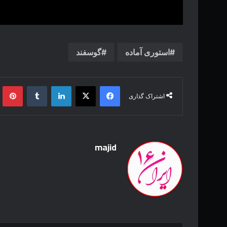
استوری آماده
گوسفند
فیس بوک
X
لینکدین
‫تامبلر
‫پین
اشتراک گذاری
majid