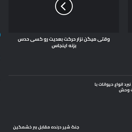
ی
م
ی
گ
ن
ن
وقتی میگن نزار حرکت بعدیت رو کسی حدس
ز
بزنه اینجاس
ا
ر
ح
ر
ک
ت
ب
برد انواع حیوانات با
ع
ت وحش
د
ی
ت
ر
و
ک
جنگ شیر درنده مقابل ببر خشمگین
س