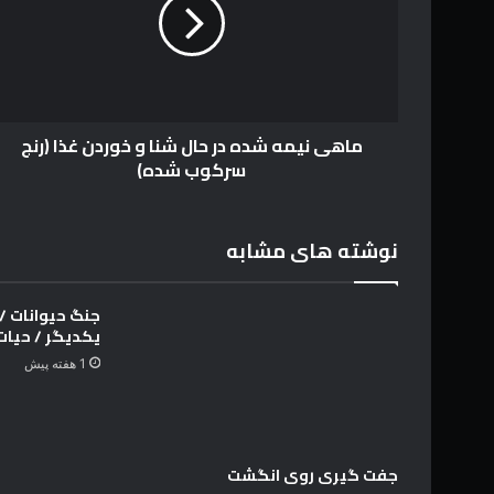
ی
ر
ن
ا
ی
و
م
ا
ه
ر
ش
د
ماهی نیمه شده در حال شنا و خوردن غذا (رنج
د
ک
سرکوب شده)
ه
ن
د
ی
ر
د
ح
نوشته های مشابه
ا
ل
ش
جنگ حیوانات / ن
ن
یکدیگر / حیا
ا
1 هفته پیش
و
خ
و
ر
د
جفت گیری روی انگشت
ن