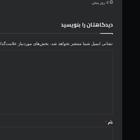
4 روز پیش
غ
ذ
ا
دیدگاهتان را بنویسید
(
ر
ن
نشانی ایمیل شما منتشر نخواهد شد.
بخش‌های موردنیاز علامت‌گذا
ج
س
د
ر
ی
ک
و
د
ب
گ
ش
د
ا
ه
ه
)
*
نام
*