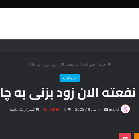
خانه
جهان
جهان
فناوری
خانه
/
حیوانات
/
به نفعته الان زود بزنی به چاک
حیوانات
نفعته الان زود بزنی به چ
majid
ارسال
می 16, 2025
0
12,568
کمتر از یک دقیقه
ایمیل
‫Odnoklassniki
پاکت