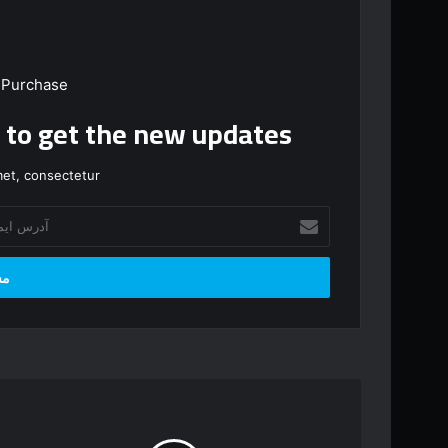
 Purchase
t to get the new updates!
et, consectetur.
آ
د
ر
س
ا
ی
م
ی
ل
م
خ
ا
و
ه
د