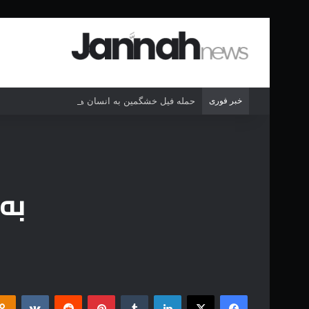
خبر فوری
حمله فیل خشگمین به انسان ها در حیات وحش
به 
فیس بوک
X
لینکدین
‫تامبلر
‫پین‌ترست
‫رددیت
‫VKontakte