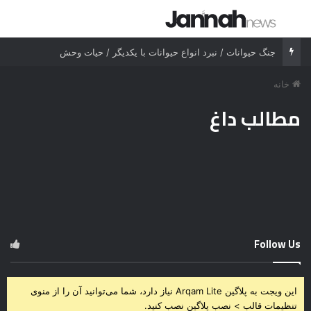
جستجو برای
منو
جنگ حیوانات / نبرد انواع حیوانات با یکدیگر / حیات وحش
خانه
مطالب داغ
Follow Us
این ویجت به پلاگین Arqam Lite نیاز دارد، شما می‌توانید آن را از منوی
تنظیمات قالب > نصب پلاگین نصب کنید.