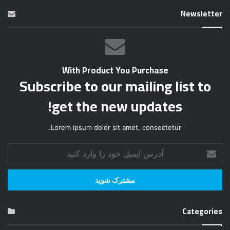
Newsletter
With Product You Purchase
Subscribe to our mailing list to
get the new updates!
Lorem ipsum dolor sit amet, consectetur.
آ
د
ر
س
ا
ی
Categories
م
ی