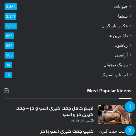
ل
حیوانات
8,852
خ
و
سینما
2,371
د
عکس بازیگران
2,236
ر
ا
داغ ترین ها
863
و
زناشویی
567
ا
ر
آرایشی
303
د
روبیک دیجیتال
14
ک
ن
لپ تاپ استوک
10
ی
د
Most Popular Videos
فیلم کامل جفت گیری اسب و خر – جفت
گیری خر و اسب
می 18, 2019
کلیپ جفت گیری اسب با خر