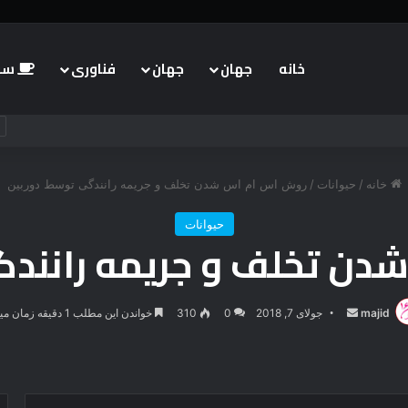
خانه
جهان
جهان
فناوری
سبک
خانه
/
حیوانات
/
روش اس ام اس شدن تخلف و جریمه رانندگی توسط دوربین
حیوانات
ن تخلف و جریمه رانند
majid
ارسال
جولای 7, 2018
0
310
خواندن این مطلب 1 دقیقه زمان میبرد
ایمیل