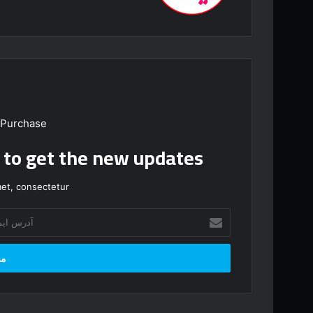
 Purchase
t to get the new updates!
et, consectetur.
آ
د
ر
س
ا
ی
م