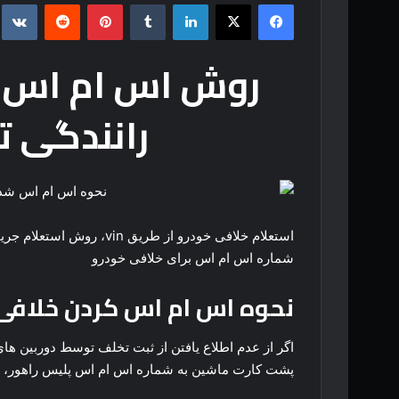
فیس بوک
X
لینکدین
‫تامبلر
‫پین‌ترست
‫رددیت
kte
روش اس ام اس ش
رانندگی ت
شماره اس ام اس برای خلافی خودرو
نحوه اس ام اس کردن خلافی
اگر از عدم اطلاع یافتن از ثبت تخلف توسط دوربین های 
پشت کارت ماشین به شماره اس ام اس پلیس راهور، برا