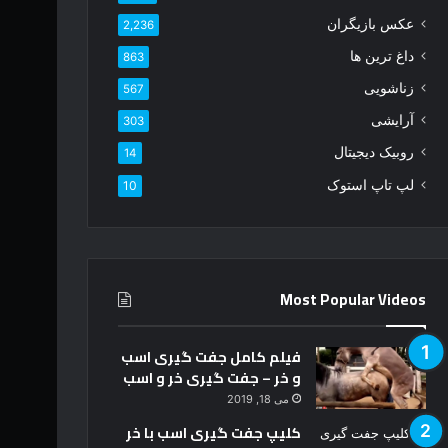
و
عکس بازیگران
2,236
ا
ر
داغ ترین ها
863
د
زناشویی
567
ک
ن
آرایشی
303
ی
روبیک دیجیتال
14
د
لپ تاپ استوک
10
Most Popular Videos
فیلم کامل جفت گیری اسب
و خر – جفت گیری خر و اسب
می 18, 2019
کلیپ جفت گیری اسب با خر