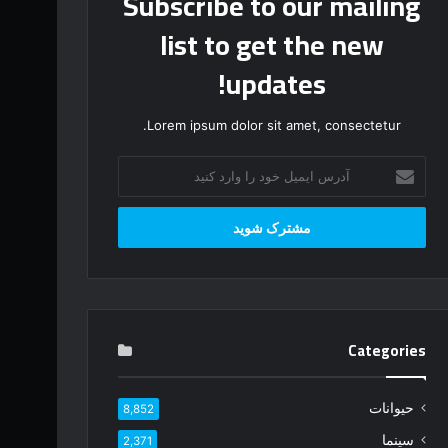
Subscribe to our mailing
list to get the new
updates!
Lorem ipsum dolor sit amet, consectetur.
آ
د
ر
س
ا
ی
م
ی
ل
Categories
خ
و
د
حیوانات
8,852
ر
ا
سینما
2,371