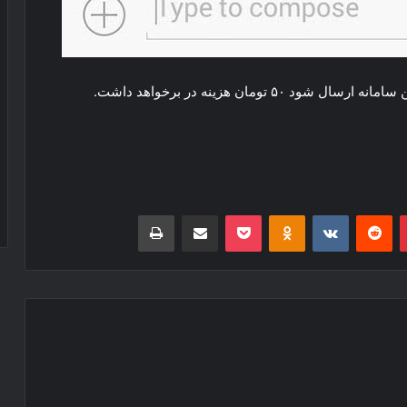
تومان هزینه در برخواهد داشت.
‫پین‌ترست
‫رددیت
‫VKontakte
‫Odnoklassniki
پاکت
اشتراک گذاری از طریق ایمیل
چاپ