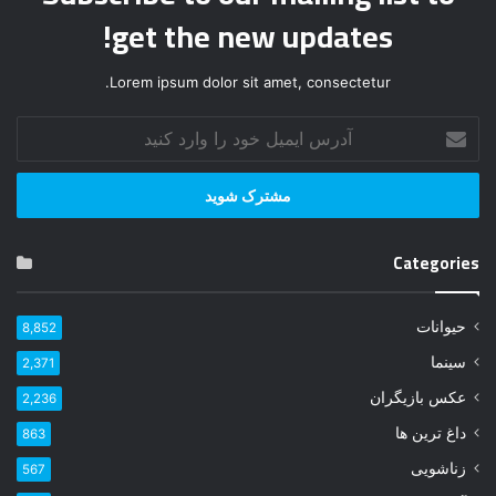
get the new updates!
Lorem ipsum dolor sit amet, consectetur.
آ
د
ر
س
ا
ی
Categories
م
ی
ل
حیوانات
8,852
خ
و
سینما
2,371
د
عکس بازیگران
2,236
ر
ا
داغ ترین ها
863
و
زناشویی
567
ا