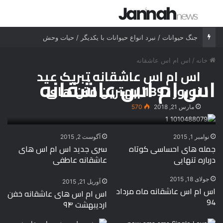
جستجو برای
منو
جنگ حیوانات / نبرد انواع حیوانات با یکدیگر / حیات وحش
خانه
/
اس ام اس عاشقانه
اس ام اس عاشقانه تبریک عید
اس ام اس عاشقانه
نوروز 1397 |بهترین متن های
عاشقانه تبریک عید نوروز و بهار
مارس 21, 2018
570
97
نوامبر 1, 2015
آگوست 2, 2015
جمله های احساسی کوتاه
سری جدید اس ام اس های
درباره تنهایی
عاشقانه عاطفی
جولای 18, 2015
آوریل 21, 2015
اس ام اس عاشقانه ماه مرداد
اس ام اس های عاشقانه خفن
94
اردیبهشت ۹۴