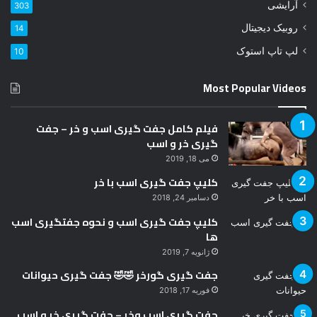
ر
آرایشی
303
د
روبیک دیجیتال
14
ک
ن
لپ تاپ استوک
10
ی
د
Most Popular Videos
فیلم کامل جفت گیری اسب و خر – جفت
گیری خر و اسب
می 18, 2019
کلیپ جفت گیری اسب با خر
دسامبر 24, 2018
کلیپ جفت گیری اسب و نحوه جفتگیری اسب
ها
ژانویه 7, 2019
جفت گیری گورخر 🤣🤣 جفت گیری حیوانات
فوریه 17, 2018
جفت گیری اسب وخر – جفت گیری خر و اسب