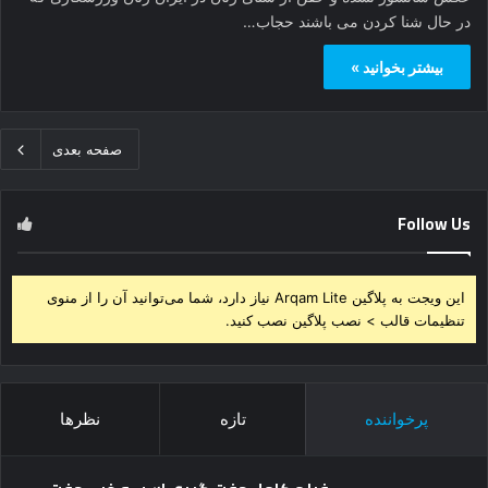
این ویجت به پلاگین Arqam Lite نیاز دارد، شما می‌توانید آن را از منوی
تنظیمات قالب > نصب پلاگین نصب کنید.
پرخواننده
تازه
نظرها
فیلم کامل جفت گیری اسب و خر – جفت
گیری خر و اسب
می 18, 2019
کلیپ جفت گیری اسب با خر
دسامبر 24, 2018
کلیپ جفت گیری اسب و نحوه جفتگیری
اسب ها
ژانویه 7, 2019
جفت گیری گورخر 🤣🤣 جفت گیری حیوانات
فوریه 17, 2018