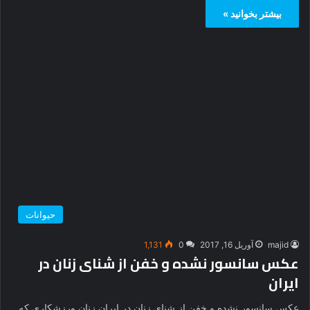
بیشتر بخوانید »
حیوانات
majid
آوریل 16, 2017
0
1,131
عکس سانسور نشده و خفن از شنای زنان در
ایران
عکس سانسور نشده و خفن از شنای زنان در ایران زنان ورزشکاری که
در حال شنا کردن می باشند حجاب…
بیشتر بخوانید »
صفحه بعدی
Follow Us