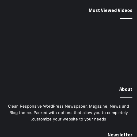
Newsletter
آدرس
ایمیل
خود
را
وارد
کنید
Channels
اجتماعی
اخبار
ایران16
بازیگران ایرانی
جدیدترین عکس بازیگران
جفت گیری حیوانات
جنگ حیوانات
حمله حیوانات
حیات وحش
حیوانات
سرگرمی
عکس
عکس بازیگران زن
مجله خبری
مدگرایی و مدل لباس
مذهبی
ورزشی
گالری عکس بازیگران