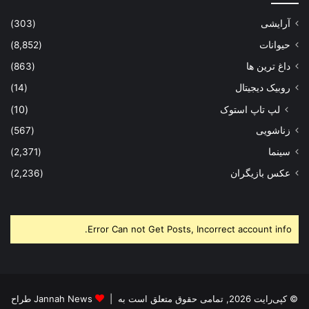
© کپی‌رایت 2026, تمامی حقوق متعلق است به |
Jannah News طراح
قالب TieLabs
| با افتخار توسط
SiteGround
میزبانی شده
فیس
X
یوتیوب
اینستاگرام
بوک