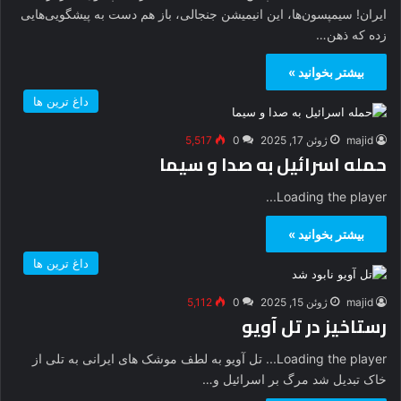
ایران! سیمپسون‌ها، این انیمیشن جنجالی، باز هم دست به پیشگویی‌هایی
زده که ذهن…
بیشتر بخوانید »
داغ ترین ها
majid
ژوئن 17, 2025
0
5,517
حمله اسرائیل به صدا و سیما
Loading the player...
بیشتر بخوانید »
داغ ترین ها
majid
ژوئن 15, 2025
0
5,112
رستاخیز در تل آویو
Loading the player... تل آویو به لطف موشک های ایرانی به تلی از
خاک تبدیل شد مرگ بر اسرائیل و…