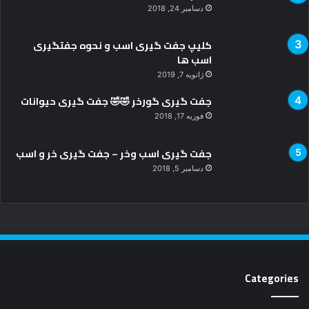
Categories
حیوانات
8,852
سینما
2,371
عکس بازیگران
2,236
داغ ترین ها
863
زناشویی
567
آرایشی
303
روبیک دیجیتال
14
Most Viewed Posts
می 18, 2019
فیلم کامل جفت گیری اسب و خر – جفت گیری خر و اسب
دسامبر 24, 2018