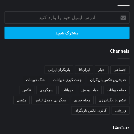
دسته‌ها
آرایشی
(303)
حیوانات
(8,852)
داغ ترین ها
(863)
روبیک دیجیتال
(14)
لپ تاپ استوک
(10)
زناشویی
(567)
سینما
(2,371)
عکس بازیگران
(2,236)
Error Can not Get Posts, Incorrect account info.