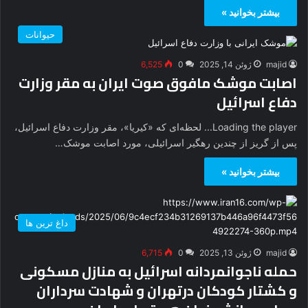
بیشتر بخوانید »
حیوانات
majid
ژوئن 14, 2025
0
6,525
اصابت موشک مافوق صوت ایران به مقر وزارت
دفاع اسرائیل
Loading the player... لحظه‌ای که «کیریا»، مقر وزارت دفاع اسرائیل،
پس از گریز از چندین رهگیر اسرائیلی، مورد اصابت موشک…
بیشتر بخوانید »
داغ ترین ها
majid
ژوئن 13, 2025
0
6,715
حمله ناجوانمردانه اسرائیل به منازل مسکونی
و کشتار کودکان درتهران و شهادت سرداران