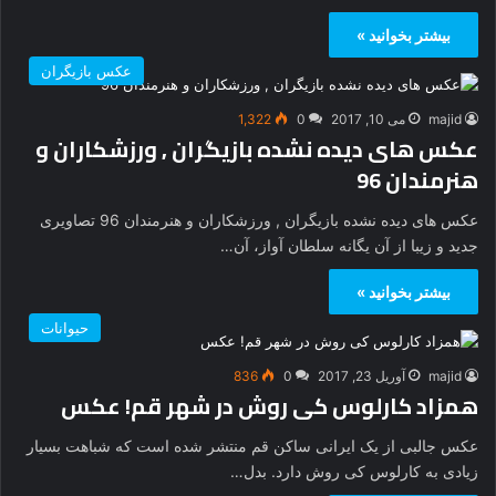
بیشتر بخوانید »
عکس بازیگران
majid
می 10, 2017
0
1,322
عکس های دیده نشده بازیگران , ورزشکاران و
هنرمندان 96
عکس های دیده نشده بازیگران , ورزشکاران و هنرمندان 96 تصاویری
جدید و زیبا از آن یگانه سلطان آواز، آن…
بیشتر بخوانید »
حیوانات
majid
آوریل 23, 2017
0
836
همزاد کارلوس کی روش در شهر قم! عکس
عکس جالبی از یک ایرانی ساکن قم منتشر شده است که شباهت بسیار
زیادی به کارلوس کی روش دارد. بدل…