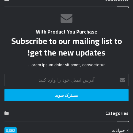
With Product You Purchase
Subscribe to our mailing list to
get the new updates!
Lorem ipsum dolor sit amet, consectetur.
آ
د
ر
س
ا
ی
Categories
م
ی
ل
حیوانات
8,852
خ