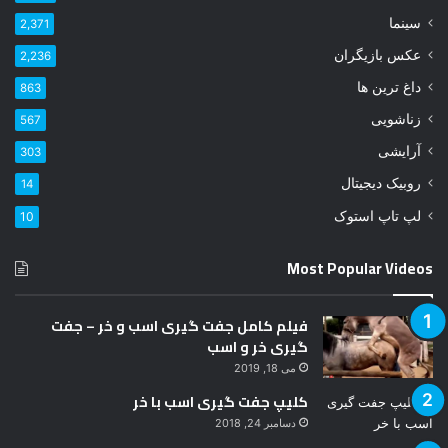
و
سینما
2,371
د
عکس بازیگران
2,236
ر
ا
داغ ترین ها
863
و
زناشویی
567
ا
ر
آرایشی
303
د
روبیک دیجیتال
14
ک
ن
لپ تاپ استوک
10
ی
د
Most Popular Videos
فیلم کامل جفت گیری اسب و خر – جفت
گیری خر و اسب
می 18, 2019
کلیپ جفت گیری اسب با خر
دسامبر 24, 2018