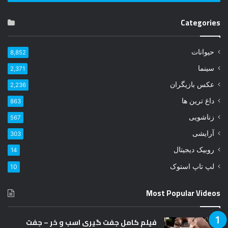
ا
ی
Categories
م
ی
ل
حیوانات
8,852
خ
و
سینما
2,371
د
عکس بازیگران
2,236
ر
ا
داغ ترین ها
863
و
زناشویی
567
ا
ر
آرایشی
303
د
روبیک دیجیتال
14
ک
ن
لپ تاپ استوک
10
ی
د
Most Popular Videos
فیلم کامل جفت گیری اسب و خر – جفت