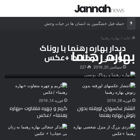
جستجو برای
منو
پنج حمله وحشتناک و دلهره آور خرس به انسان ها
خانه
/
بهاره رهنما
دیدار بهاره رهنما با روناک
بهاره رهنما
یونسی در کانادا +عکس
سپتامبر 20, 2019
227
فوریه 28, 2019
فوریه 14, 2019
انتشار عکسهای لورفته بدون
گریم و چهره متفاوت «بهاره
رتوش بهاره رهنما
رهنما» /عکس