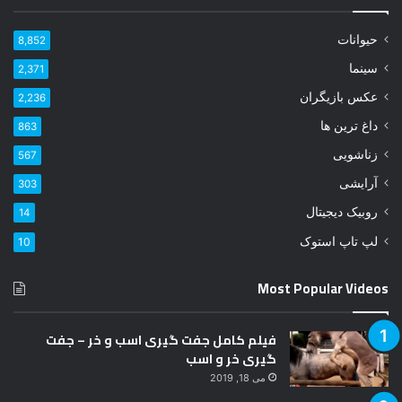
ی
ل
حیوانات
8,852
خ
و
سینما
2,371
د
عکس بازیگران
2,236
ر
ا
داغ ترین ها
863
و
زناشویی
567
ا
ر
آرایشی
303
د
روبیک دیجیتال
14
ک
ن
لپ تاپ استوک
10
ی
د
Most Popular Videos
فیلم کامل جفت گیری اسب و خر – جفت
گیری خر و اسب
می 18, 2019