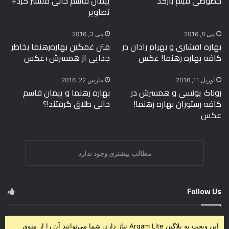
خصوصی فیلم بارکد
پیمان قاسم خانی منتشر کرد+
تصاویر
می 8, 2016
می 3, 2016
بهاره افشاری و بهرام رادان در
متن غمگین بهاره‌رهنما بخاطر
کافه بهاره رهنما! عکس
جدایی از همسرش+عکس
آوریل 11, 2016
مارس 22, 2016
روناک یونسی و همسرش در
بهاره رهنما و پیمان قاسم
کافه رستوران بهاره رهنما!
خانی طلاق گرفتند!؟
عکس
مطالب بیشتری وجود ندارد
Follow Us
این ویجت به پلاگین Arqam Lite نیاز دارد، شما می‌توانید آن را از منوی