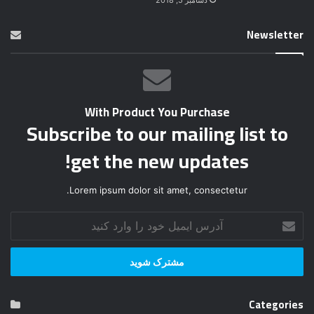
Newsletter
With Product You Purchase
Subscribe to our mailing list to
get the new updates!
Lorem ipsum dolor sit amet, consectetur.
آ
د
ر
س
ا
ی
Categories
م