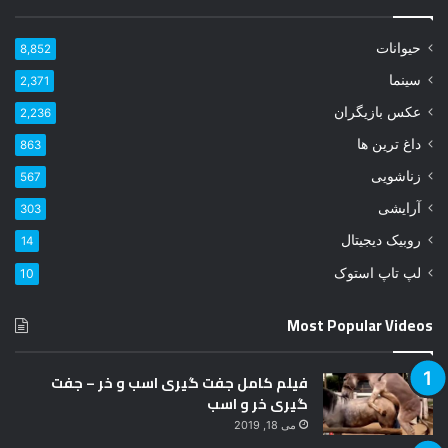
ی
ل
حیوانات
8,852
خ
و
سینما
2,371
د
عکس بازیگران
2,236
ر
ا
داغ ترین ها
863
و
زناشویی
567
ا
ر
آرایشی
303
د
روبیک دیجیتال
14
ک
ن
لپ تاپ استوک
10
ی
د
Most Popular Videos
فیلم کامل جفت گیری اسب و خر – جفت
گیری خر و اسب
می 18, 2019