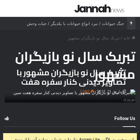
جستجو برای
منو
جنگ حیوانات / نبرد انواع حیوانات با یکدیگر / حیات وحش
خانه
/
تبریک سال نو بازیگران مشهور
تبریک سال نو بازیگران
مشهور
تبریک سال نو بازیگران مشهور با
تصاویر دیدنی کنار سفره هفت
سین نوروزی
مارس 21, 2017
1,062
Follow Us
این ویجت به پلاگین Arqam Lite نیاز دارد، شما می‌توانید آن را از منوی