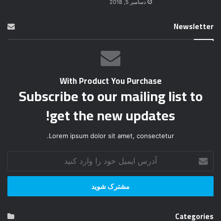
دسامبر 5, 2018
Newsletter
With Product You Purchase
Subscribe to our mailing list to
get the new updates!
Lorem ipsum dolor sit amet, consectetur.
آ
د
ر
س
ا
ی
Categories
م