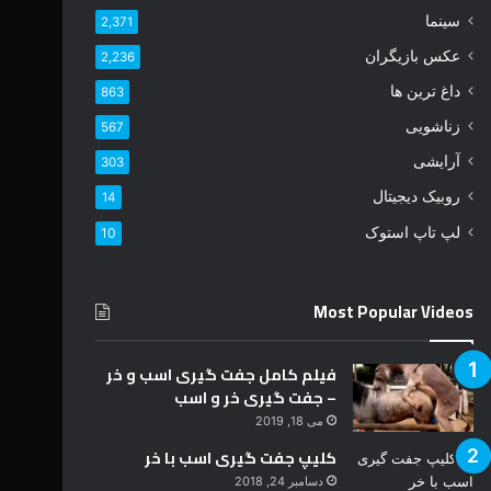
د
سینما
2,371
ر
عکس بازیگران
2,236
ا
و
داغ ترین ها
863
ا
زناشویی
567
ر
د
آرایشی
303
ک
روبیک دیجیتال
14
ن
ی
لپ تاپ استوک
10
د
Most Popular Videos
فیلم کامل جفت گیری اسب و خر
– جفت گیری خر و اسب
می 18, 2019
کلیپ جفت گیری اسب با خر
دسامبر 24, 2018