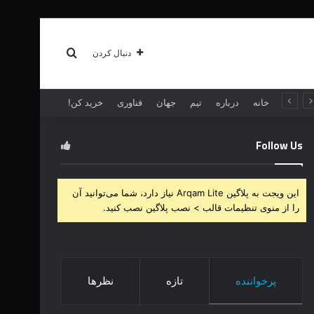
سبک زندگی
بیشتر
جستجو برای
دنبال کردن
خانه
درباره
تیم
جهان
فناوری
خرید کن!
Follow Us
این ویجت به پلاگین Arqam Lite نیاز دارد، شما می‌توانید آن
را از منوی تنظیمات قالب > نصب پلاگین نصب کنید.
پرخواننده
تازه
نظرها