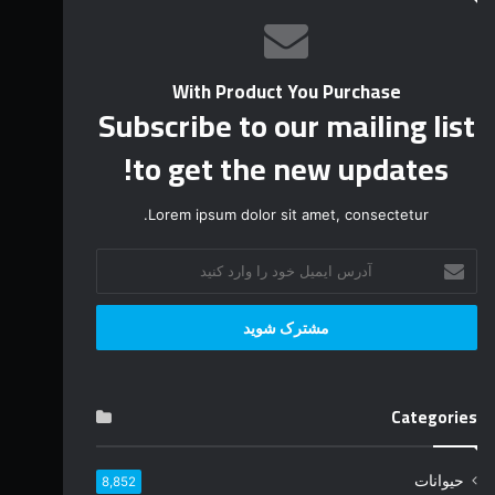
With Product You Purchase
Subscribe to our mailing list
to get the new updates!
Lorem ipsum dolor sit amet, consectetur.
آ
د
ر
س
ا
ی
م
Categories
ی
ل
خ
حیوانات
8,852
و