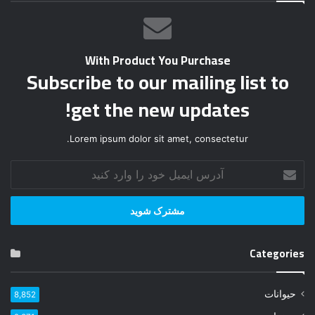
With Product You Purchase
Subscribe to our mailing list to
get the new updates!
Lorem ipsum dolor sit amet, consectetur.
آ
د
ر
س
ا
ی
Categories
م
ی
ل
حیوانات
8,852
خ
و