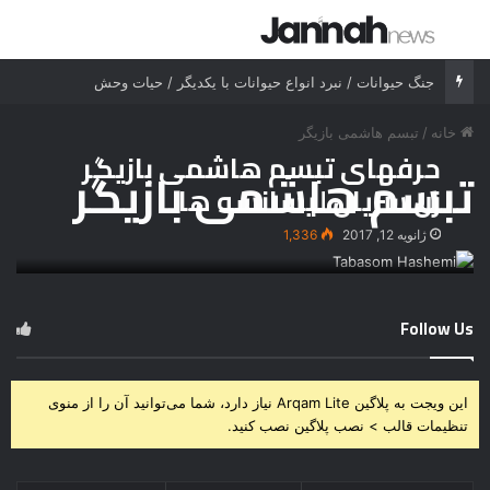
جستجو برای
منو
جنگ حیوانات / نبرد انواع حیوانات با یکدیگر / حیات وحش
خانه
/
تبسم هاشمی بازیگر
حرفهای تبسم هاشمی بازیگر
تبسم هاشمی بازیگر
زن سریال لیسانسه ها
ژانویه 12, 2017
1,336
Follow Us
این ویجت به پلاگین Arqam Lite نیاز دارد، شما می‌توانید آن را از منوی
تنظیمات قالب > نصب پلاگین نصب کنید.