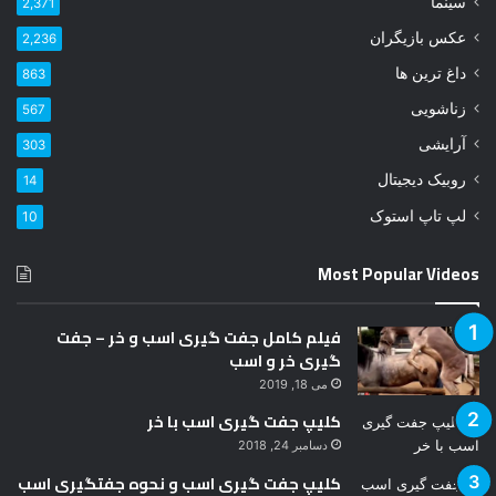
سینما
2,371
د
عکس بازیگران
2,236
ر
ا
داغ ترین ها
863
و
زناشویی
567
ا
ر
آرایشی
303
د
روبیک دیجیتال
14
ک
ن
لپ تاپ استوک
10
ی
د
Most Popular Videos
فیلم کامل جفت گیری اسب و خر – جفت
گیری خر و اسب
می 18, 2019
کلیپ جفت گیری اسب با خر
دسامبر 24, 2018
کلیپ جفت گیری اسب و نحوه جفتگیری اسب