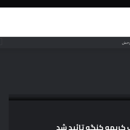
خانه
جهان
جهان
فناوری
 وحش
 کریمه کنگو تائید شد