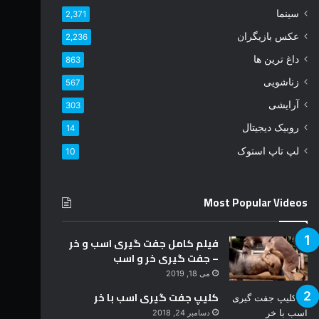
د
سینما
2,371
ر
عکس بازیگران
2,236
ا
و
داغ ترین ها
863
ا
زناشویی
567
ر
د
آرایشی
303
ک
روبیک دیجیتال
14
ن
ی
لپ تاپ استوک
10
د
Most Popular Videos
فیلم کامل جفت گیری اسب و خر
– جفت گیری خر و اسب
می 18, 2019
کلیپ جفت گیری اسب با خر
دسامبر 24, 2018