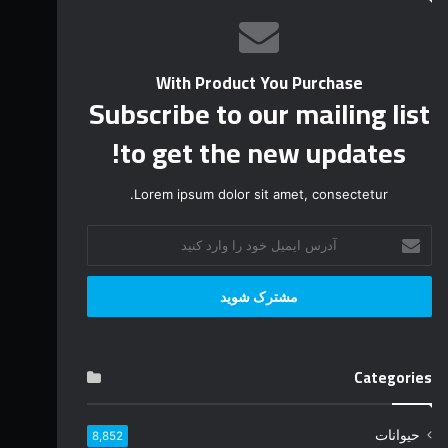
With Product You Purchase
Subscribe to our mailing list
to get the new updates!
Lorem ipsum dolor sit amet, consectetur.
آ
د
ر
س
ا
ی
م
Categories
ی
ل
خ
حیوانات
8,852
و