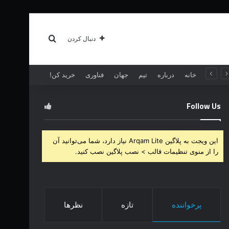
سبک زندگی
بیشتر
جستجو برای
دنبال کردن
خانه
درباره
تیم
جهان
فناوری
خرید کن!
Follow Us
این ویجت به پلاگین Arqam Lite نیاز دارد، شما می‌توانید آن
را از منوی تنظیمات قالب > نصب پلاگین نصب کنید.
پرخواننده
تازه
نظرها