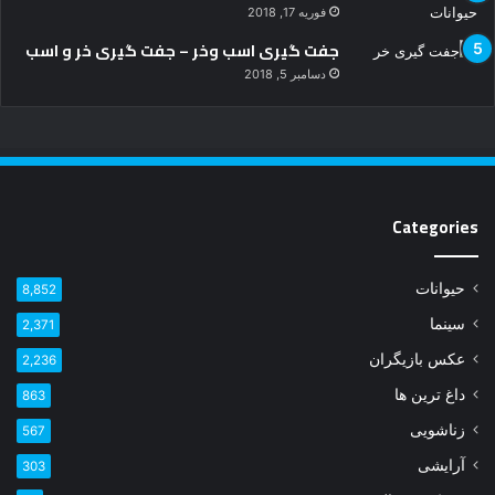
فوریه 17, 2018
جفت گیری اسب وخر – جفت گیری خر و اسب
دسامبر 5, 2018
Categories
حیوانات
8,852
سینما
2,371
عکس بازیگران
2,236
داغ ترین ها
863
زناشویی
567
آرایشی
303