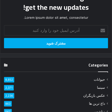
get the new updates!
Lorem ipsum dolor sit amet, consectetur.
آ
د
ر
س
ا
ی
م
Categories
ی
ل
خ
حیوانات
8,852
و
د
سینما
2,371
ر
عکس بازیگران
ا
2,236
و
داغ ترین ها
863
ا
زناشویی
ر
567