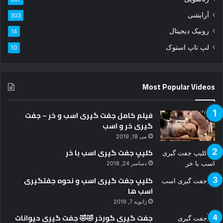
د
آرایشی
303
ک
ن
روبیک دیجیتال
14
ی
لپ تاپ استوک
10
د
Most Popular Videos
فیلم کامل جفت گیری اسب و خر – جفت
گیری خر و اسب
می 18, 2019
کلیپ جفت گیری اسب با خر
دسامبر 24, 2018
کلیپ جفت گیری اسب و نحوه جفتگیری
اسب ها
ژانویه 7, 2019
جفت گیری گورخر 🤣🤣 جفت گیری حیوانات