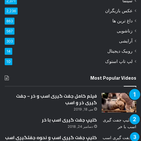
سینما
2,371
د
عکس بازیگران
2,236
ر
ا
داغ ترین ها
863
و
زناشویی
567
ا
ر
آرایشی
303
د
روبیک دیجیتال
14
ک
ن
لپ تاپ استوک
10
ی
د
Most Popular Videos
فیلم کامل جفت گیری اسب و خر – جفت
گیری خر و اسب
می 18, 2019
کلیپ جفت گیری اسب با خر
دسامبر 24, 2018
کلیپ جفت گیری اسب و نحوه جفتگیری اسب