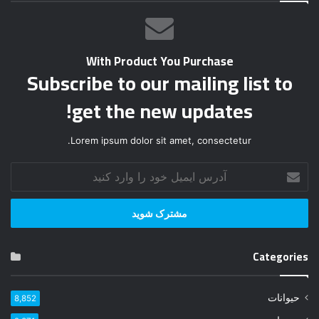
With Product You Purchase
Subscribe to our mailing list to
get the new updates!
Lorem ipsum dolor sit amet, consectetur.
آ
د
ر
س
ا
ی
Categories
م
ی
ل
حیوانات
8,852
خ
و