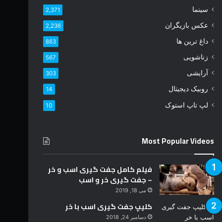
د
سینما
2,371
ر
عکس بازیگران
2,236
ا
و
داغ ترین ها
863
ا
زناشویی
567
ر
د
آرایشی
303
ک
روبیک دیجیتال
14
ن
ی
لپ تاپ استوک
10
د
Most Popular Videos
فیلم کامل جفت گیری اسب و خر
– جفت گیری خر و اسب
می 18, 2019
کلیپ جفت گیری اسب با خر
دسامبر 24, 2018