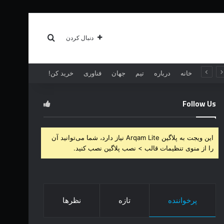
سبک زندگی
بیشتر
جستجو برای
دنبال کردن
خانه
درباره
تیم
جهان
فناوری
خرید کن!
Follow Us
این ویجت به پلاگین Arqam Lite نیاز دارد، شما می‌توانید آن
را از منوی تنظیمات قالب > نصب پلاگین نصب کنید.
پرخواننده
تازه
نظرها