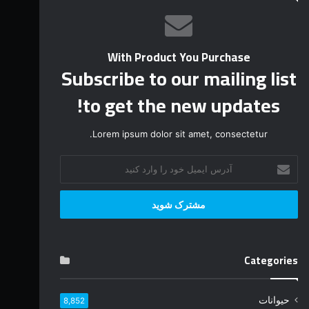
With Product You Purchase
Subscribe to our mailing list
to get the new updates!
Lorem ipsum dolor sit amet, consectetur.
آ
د
ر
س
ا
ی
م
Categories
ی
ل
خ
حیوانات
8,852
و