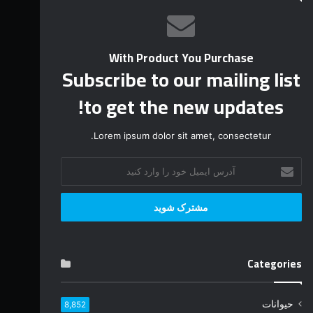
With Product You Purchase
Subscribe to our mailing list
to get the new updates!
Lorem ipsum dolor sit amet, consectetur.
آ
د
ر
س
ا
ی
م
Categories
ی
ل
خ
حیوانات
8,852
و