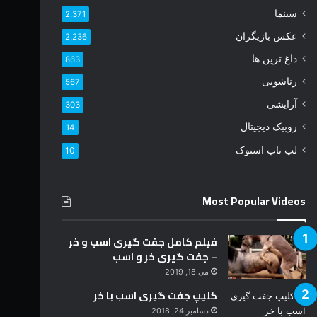
د
سینما
2,371
ر
عکس بازیگران
2,236
ا
و
داغ ترین ها
863
ا
زناشویی
567
ر
د
آرایشی
303
ک
روبیک دیجیتال
14
ن
ی
لپ تاپ استوک
10
د
Most Popular Videos
فیلم کامل جفت گیری اسب و خر
– جفت گیری خر و اسب
می 18, 2019
کلیپ جفت گیری اسب با خر
دسامبر 24, 2018