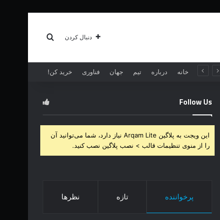
سبک زندگی
بیشتر
جستجو برای
دنبال کردن
خانه
درباره
تیم
جهان
فناوری
خرید کن!
Follow Us
این ویجت به پلاگین Arqam Lite نیاز دارد، شما می‌توانید آن
را از منوی تنظیمات قالب > نصب پلاگین نصب کنید.
پرخواننده
تازه
نظرها