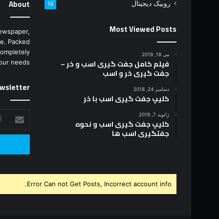
About
روبیک دیجیتال
14
Most Viewed Posts
ewspaper,
e. Packed
completely
می 18, 2019
فیلم کامل جفت گیری اسب و خر –
our needs.
جفت گیری خر و اسب
wsletter
دسامبر 24, 2018
کلیپ جفت گیری اسب با خر
آدرس
ژانویه 7, 2019
کلیپ جفت گیری اسب و نحوه
ایمیل
جفتگیری اسب ها
خود
را
وارد
کنید
Error Can not Get Posts, Incorrect account info.