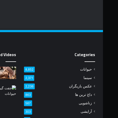
d Videos
Categories
حیوانات
8,852
سینما
2,371
عکس بازیگران
2,236
داغ ترین ها
863
زناشویی
567
آرایشی
303