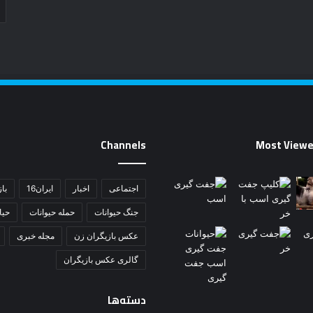
Channels
Most Viewe
اجتماعی
اخبار
ایران16
باز
جنگ حیوانات
حمله حیوانات
حی
عکس بازیگران زن
مجله خبری
گالری عکس بازیگران
دسته‌ها