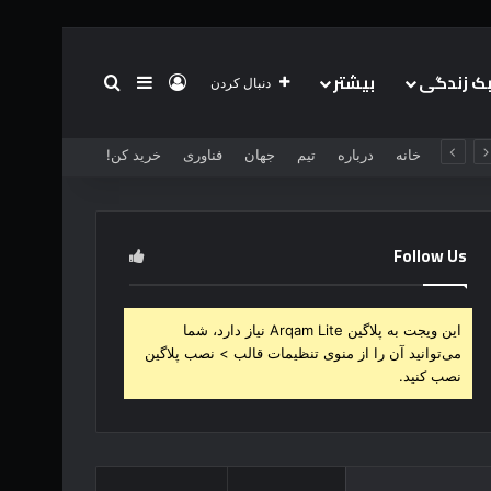
 زندگی
بیشتر
ورود
سایدبار
جستجو برای
دنبال کردن
خانه
درباره
تیم
جهان
فناوری
خرید کن!
Follow Us
این ویجت به پلاگین Arqam Lite نیاز دارد، شما
می‌توانید آن را از منوی تنظیمات قالب > نصب پلاگین
نصب کنید.