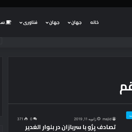
خانه
جهان
جهان
فناوری
سبک
م
ت
majid
ژانویه 11, 2019
0
371
تصادف پژو با سربازان در بلوار الغدیر