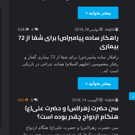
بیشتر بخوانید »
majid
نوامبر 18, 2018
0
338
راهکار ساده پیامبر(ص) برای شفا از 72
بیماری
راهکار ساده پیامبر(ص) برای شفا از 72 بیماری گفتار و
رفتار معصومین (علیهم السلام) همانند چراغی در تاریکی
است که…
بیشتر بخوانید »
ت
majid
آگوست 14, 2018
0
562
سن حضرت زهرا(س) و حضرت علی(ع)
هنگام ازدواج چقدر بوده است؟
سن حضرت زهرا(س) و حضرت علی(ع) هنگام ازدواج
چقدر بوده است؟ علمای شیعه در تعیین سن حضرت علی