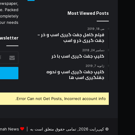
Most Viewed Posts
ewspaper,
e. Packed
completely
می 18, 2019
فیلم کامل جفت گیری اسب و خر –
our needs.
جفت گیری خر و اسب
wsletter
دسامبر 24, 2018
کلیپ جفت گیری اسب با خر
آدرس
ژانویه 7, 2019
کلیپ جفت گیری اسب و نحوه
ایمیل
جفتگیری اسب ها
خود
را
وارد
کنید
Error Can not Get Posts, Incorrect account info.