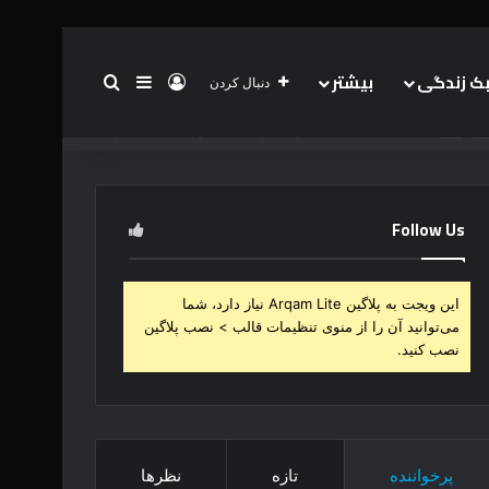
 زندگی
بیشتر
ورود
سایدبار
جستجو برای
دنبال کردن
خانه
درباره
تیم
جهان
فناوری
خرید کن!
Follow Us
این ویجت به پلاگین Arqam Lite نیاز دارد، شما
می‌توانید آن را از منوی تنظیمات قالب > نصب پلاگین
نصب کنید.
پرخواننده
تازه
نظرها