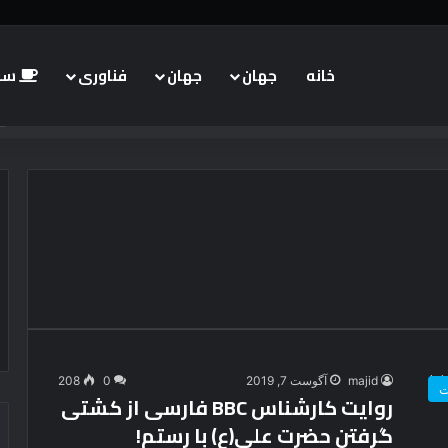
خانه
جهان
جهان
فناوری
سبک
majid
آگوست 7, 2019
0
208
ت
روایت کارشناس BBC فارسی از کشتی
گرفتن حضرت علی(ع) با رستم!