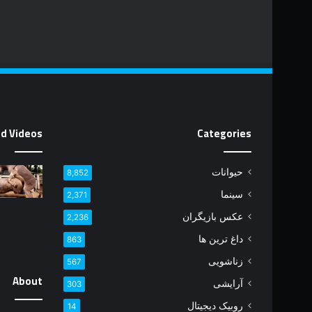
d Videos
Categories
حیوانات
8,852
سینما
2,371
عکس بازیگران
2,236
داغ ترین ها
863
زناشویی
567
آرایشی
303
About
روبیک دیجیتال
14