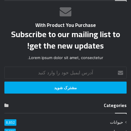
With Product You Purchase
Subscribe to our mailing list to
get the new updates!
Lorem ipsum dolor sit amet, consectetur.
آ
د
ر
س
ا
ی
Categories
م
ی
ل
حیوانات
8,852
خ
و