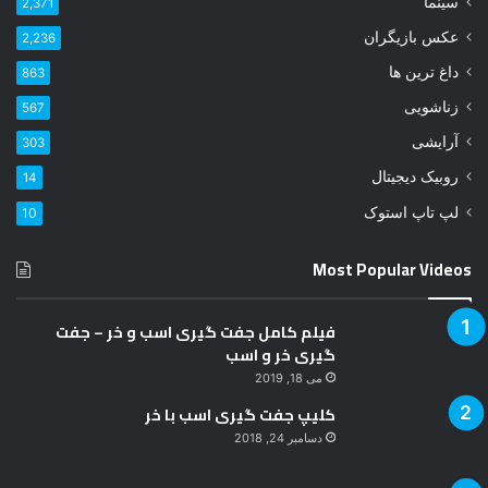
سینما
2,371
د
عکس بازیگران
2,236
ر
ا
داغ ترین ها
863
و
زناشویی
567
ا
ر
آرایشی
303
د
روبیک دیجیتال
14
ک
ن
لپ تاپ استوک
10
ی
د
Most Popular Videos
فیلم کامل جفت گیری اسب و خر – جفت
گیری خر و اسب
می 18, 2019
کلیپ جفت گیری اسب با خر
دسامبر 24, 2018