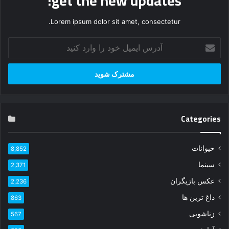
get the new updates!
Lorem ipsum dolor sit amet, consectetur.
آ
د
ر
س
ا
ی
م
Categories
ی
ل
خ
حیوانات
8,852
و
د
سینما
2,371
ر
عکس بازیگران
ا
2,236
و
داغ ترین ها
863
ا
زناشویی
ر
567
د