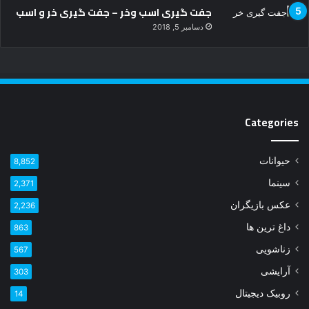
جفت گیری اسب وخر – جفت گیری خر و اسب
دسامبر 5, 2018
Categories
حیوانات
8,852
سینما
2,371
عکس بازیگران
2,236
داغ ترین ها
863
زناشویی
567
آرایشی
303
روبیک دیجیتال
14