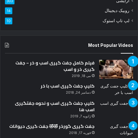
آرایشی
303
ک
ن
روبیک دیجیتال
14
ی
لپ تاپ استوک
10
د
Most Popular Videos
فیلم کامل جفت گیری اسب و خر – جفت
گیری خر و اسب
می 18, 2019
کلیپ جفت گیری اسب با خر
دسامبر 24, 2018
کلیپ جفت گیری اسب و نحوه جفتگیری
اسب ها
ژانویه 7, 2019
جفت گیری گورخر 🤣🤣 جفت گیری حیوانات
فوریه 17, 2018