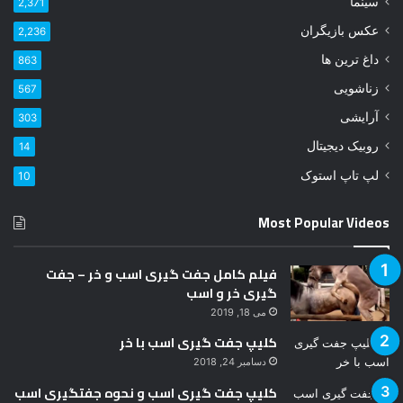
سینما
2,371
د
عکس بازیگران
2,236
ر
ا
داغ ترین ها
863
و
زناشویی
567
ا
ر
آرایشی
303
د
روبیک دیجیتال
14
ک
ن
لپ تاپ استوک
10
ی
د
Most Popular Videos
فیلم کامل جفت گیری اسب و خر – جفت
گیری خر و اسب
می 18, 2019
کلیپ جفت گیری اسب با خر
دسامبر 24, 2018
کلیپ جفت گیری اسب و نحوه جفتگیری اسب