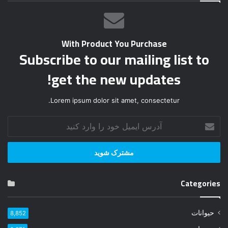
With Product You Purchase
Subscribe to our mailing list to
get the new updates!
Lorem ipsum dolor sit amet, consectetur.
آ
د
ر
س
ا
ی
Categories
م
ی
ل
حیوانات
8,852
خ
و