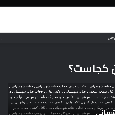
خانه
جهان
جهان
فناوری
 وحش
ن کجاست؟
شهانی