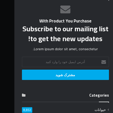
With Product You Purchase
Subscribe to our mailing list
to get the new updates!
Lorem ipsum dolor sit amet, consectetur.
آ
د
ر
س
ا
ی
م
Categories
ی
ل
خ
حیوانات
8,852
و