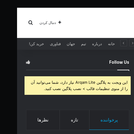
سبک زندگی
بیشتر
جستجو برای
دنبال کردن
خانه
درباره
تیم
جهان
فناوری
خرید کن!
Follow Us
این ویجت به پلاگین Arqam Lite نیاز دارد، شما می‌توانید آن
را از منوی تنظیمات قالب > نصب پلاگین نصب کنید.
پرخواننده
تازه
نظرها