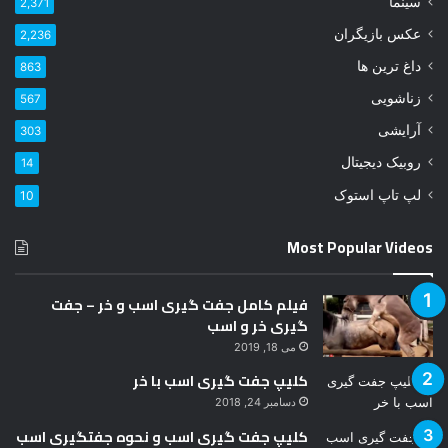
سینما
2,371
د
عکس بازیگران
2,236
ر
ا
داغ ترین ها
863
و
زناشویی
567
ا
ر
آرایشی
303
د
روبیک دیجیتال
14
ک
ن
لپ تاپ استوک
10
ی
د
Most Popular Videos
فیلم کامل جفت گیری اسب و خر – جفت
گیری خر و اسب
می 18, 2019
کلیپ جفت گیری اسب با خر
دسامبر 24, 2018
کلیپ جفت گیری اسب و نحوه جفتگیری اسب