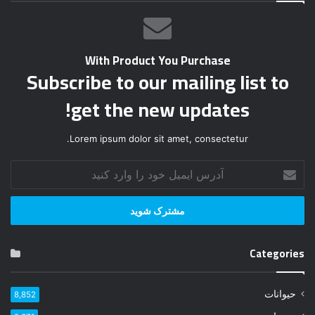
With Product You Purchase
Subscribe to our mailing list to
get the new updates!
Lorem ipsum dolor sit amet, consectetur.
آ
د
ر
س
ا
ی
Categories
م
ی
ل
حیوانات
8,852
خ
و