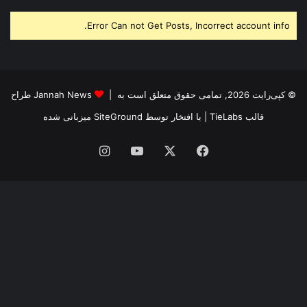
Error Can not Get Posts, Incorrect account info.
© کپی‌رایت 2026, تمامی حقوق متعلق است به |
Jannah News طراح
قالب TieLabs
| با افتخار توسط
SiteGround
میزبانی شده
فیس
X
یوتیوب
اینستاگرام
بوک