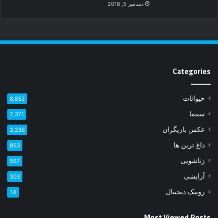
دسامبر 5, 2018
Categories
حیوانات
8,852
سینما
2,371
عکس بازیگران
2,236
داغ ترین ها
863
زناشویی
567
آرایشی
303
روبیک دیجیتال
14
Most Viewed Posts