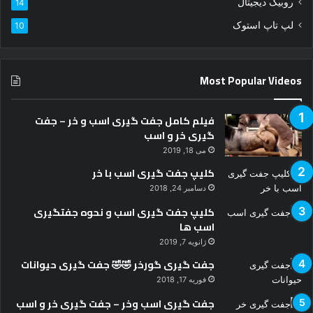
ن
روبیک دیجیتال
14
ی
لپ تاپ استوک
10
د
Most Popular Videos
فیلم کامل جفت گیری اسب و خر – جفت
گیری خر و اسب
می 18, 2019
کلیپ جفت گیری اسب با خر
دسامبر 24, 2018
کلیپ جفت گیری اسب و نحوه جفتگیری
اسب ها
ژانویه 7, 2019
جفت گیری گورخر 🤣🤣 جفت گیری حیوانات
فوریه 17, 2018
جفت گیری اسب وخر – جفت گیری خر و اسب