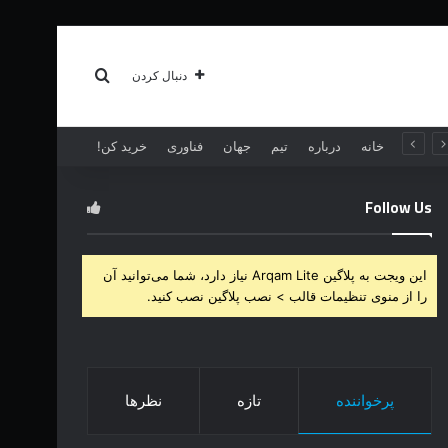
سبک زندگی
بیشتر
جستجو برای
دنبال کردن
خانه
درباره
تیم
جهان
فناوری
خرید کن!
Follow Us
این ویجت به پلاگین Arqam Lite نیاز دارد، شما می‌توانید آن
را از منوی تنظیمات قالب > نصب پلاگین نصب کنید.
پرخواننده
تازه
نظرها