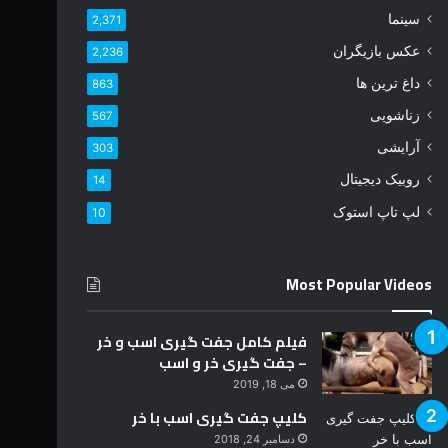
د
سینما
2,371
ر
عکس بازیگران
2,236
ا
و
داغ ترین ها
863
ا
زناشویی
567
ر
د
آرایشی
303
ک
روبیک دیجیتال
14
ن
ی
لپ تاپ استوک
10
د
Most Popular Videos
فیلم کامل جفت گیری اسب و خر
– جفت گیری خر و اسب
می 18, 2019
کلیپ جفت گیری اسب با خر
دسامبر 24, 2018