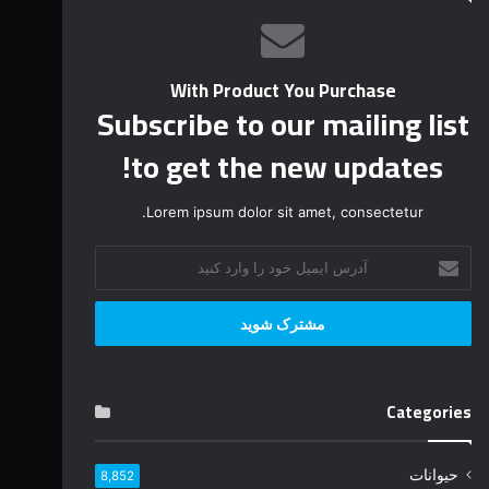
With Product You Purchase
Subscribe to our mailing list
to get the new updates!
Lorem ipsum dolor sit amet, consectetur.
آ
د
ر
س
ا
ی
م
Categories
ی
ل
خ
حیوانات
8,852
و