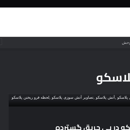
خانه
جهان
جهان
فناوری
 وحش
لاسکو
کو در پی حریق گسترده