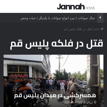
جستجو برای
منو
جنگ حیوانات / نبرد انواع حیوانات با یکدیگر / حیات وحش
خانه
/
قتل در فلکه پلیس قم
قتل در فلکه پلیس قم
همسرکشی در میدان پلیس قم
جولای 6, 2022
408