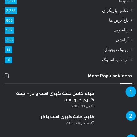
سینما
2,371
د
عکس بازیگران
2,236
ر
ا
داغ ترین ها
863
و
زناشویی
567
ا
ر
آرایشی
303
د
روبیک دیجیتال
14
ک
ن
لپ تاپ استوک
10
ی
د
Most Popular Videos
فیلم کامل جفت گیری اسب و خر – جفت
گیری خر و اسب
می 18, 2019
کلیپ جفت گیری اسب با خر
دسامبر 24, 2018