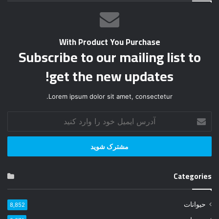
With Product You Purchase
Subscribe to our mailing list to
get the new updates!
Lorem ipsum dolor sit amet, consectetur.
آ
د
ر
س
ا
ی
Categories
م
ی
ل
حیوانات
8,852
خ
و