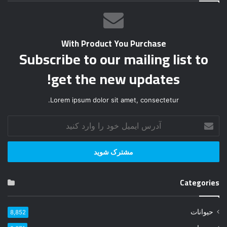
With Product You Purchase
Subscribe to our mailing list to
get the new updates!
Lorem ipsum dolor sit amet, consectetur.
آ
د
ر
س
ا
ی
Categories
م
ی
ل
حیوانات
8,852
خ
و