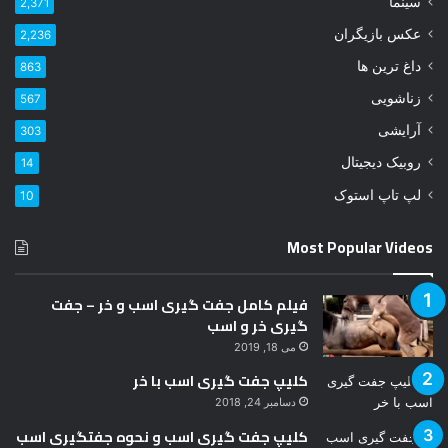
سینما
2,371
د
عکس بازیگران
2,236
ر
ا
داغ ترین ها
863
و
زناشویی
567
ا
ر
آرایشی
303
د
روبیک دیجیتال
14
ک
ن
لپ تاپ استوک
10
ی
د
Most Popular Videos
فیلم کامل جفت گیری اسب و خر – جفت
گیری خر و اسب
می 18, 2019
کلیپ جفت گیری اسب با خر
دسامبر 24, 2018
کلیپ جفت گیری اسب و نحوه جفتگیری اسب