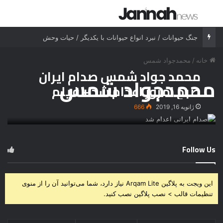
جستجو برای
منو
جنگ حیوانات / نبرد انواع حیوانات با یکدیگر / حیات وحش
خانه
/
محمدجواد شمس
محمد جواد شمس صدام ایران
محمدجواد شمس
صبح امروز اعدام شد + فیلم
اعدام
ژانویه 16, 2019
666
Follow Us
این ویجت به پلاگین Arqam Lite نیاز دارد، شما می‌توانید آن را از منوی
تنظیمات قالب > نصب پلاگین نصب کنید.