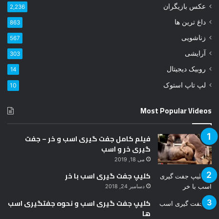
عکس بازیگران
2,236
ر
ا
داغ ترین ها
863
و
زناشویی
567
ا
ر
آرایشی
303
د
روبیک دیجیتال
14
ک
ن
لپ تاپ استوک
10
ی
د
Most Popular Videos
فیلم کامل جفت گیری اسب و خر – جفت
گیری خر و اسب
می 18, 2019
کلیپ جفت گیری اسب با خر
دسامبر 24, 2018
کلیپ جفت گیری اسب و نحوه جفتگیری اسب
ها