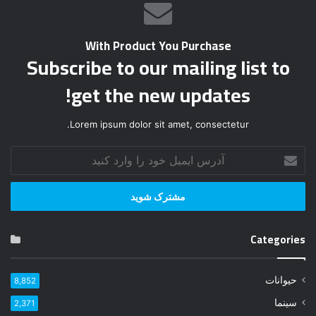
With Product You Purchase
Subscribe to our mailing list to
get the new updates!
Lorem ipsum dolor sit amet, consectetur.
آ
د
ر
س
ا
ی
Categories
م
ی
ل
حیوانات
8,852
خ
و
سینما
2,371
د