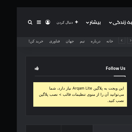
 زندگی
بیشتر
ورود
سایدبار
جستجو برای
دنبال کردن
خانه
درباره
تیم
جهان
فناوری
خرید کن!
Follow Us
این ویجت به پلاگین Arqam Lite نیاز دارد، شما
می‌توانید آن را از منوی تنظیمات قالب > نصب پلاگین
نصب کنید.