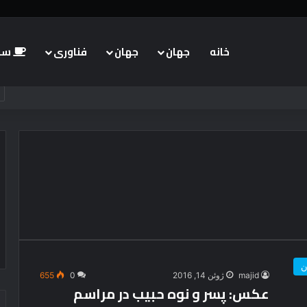
خانه
جهان
جهان
فناوری
سبک
ن
majid
ژوئن 14, 2016
0
655
عکس: پسر و نوه حبیب در مراسم