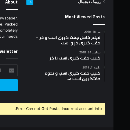
About
روبیک دیجیتال
14
Most Viewed Posts
ewspaper,
e. Packed
completely
می 18, 2019
فیلم کامل جفت گیری اسب و خر –
our needs.
جفت گیری خر و اسب
wsletter
دسامبر 24, 2018
کلیپ جفت گیری اسب با خر
آدرس
ژانویه 7, 2019
کلیپ جفت گیری اسب و نحوه
ایمیل
جفتگیری اسب ها
خود
را
وارد
کنید
Error Can not Get Posts, Incorrect account info.