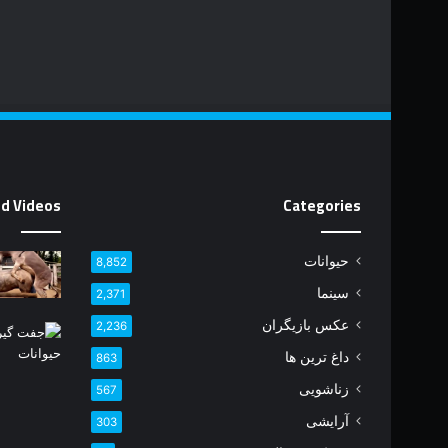
d Videos
Categories
حیوانات
8,852
سینما
2,371
عکس بازیگران
2,236
داغ ترین ها
863
زناشویی
567
آرایشی
303