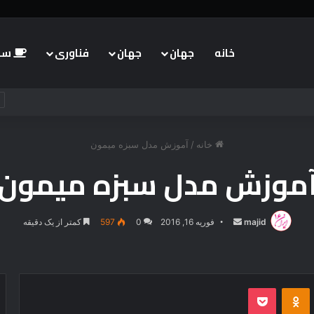
خانه
جهان
جهان
فناوری
سبک
خانه
/
آموزش مدل سبزه میمون
موزش مدل سبزه میمون
majid
ارسال
فوریه 16, 2016
0
597
کمتر از یک دقیقه
ایمیل
‫VKonta
‫Odnoklassniki
پاکت