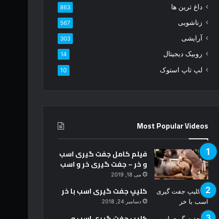
ر
داغ ترین ها
863
د
زناشویی
567
ک
ن
آرایشی
303
ی
روبیک دیجیتال
14
د
لپ تاپ استوک
10
Most Popular Videos
فیلم کامل جفت گیری اسب
و خر – جفت گیری خر و اسب
می 18, 2019
کلیپ جفت گیری اسب با خر
دسامبر 24, 2018
کلیپ جفت گیری اسب و