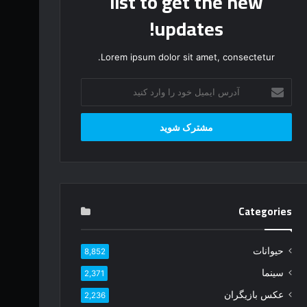
list to get the new
updates!
Lorem ipsum dolor sit amet, consectetur.
آ
د
ر
س
ا
ی
م
ی
ل
Categories
خ
و
د
حیوانات
8,852
ر
ا
سینما
2,371
و
عکس بازیگران
2,236
ا