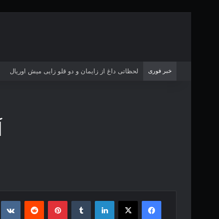
خبر فوری
لحظاتی داغ از زایمان و دو قلو زایی میش اوریال
آ
فیس بوک
X
لینکدین
‫تامبلر
‫پین‌ترست
‫رددیت
kte