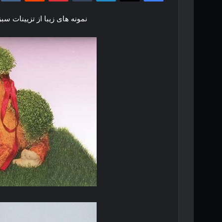
نمونه های زیبا از تزیینات س