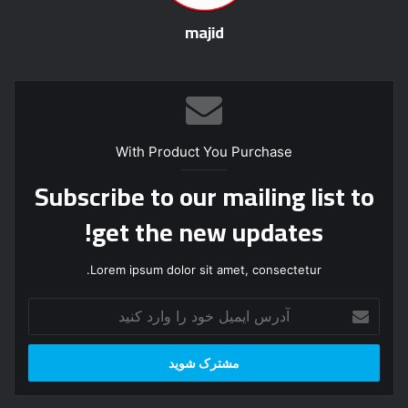
majid
With Product You Purchase
Subscribe to our mailing list to
get the new updates!
Lorem ipsum dolor sit amet, consectetur.
آ
د
ر
س
ا
ی