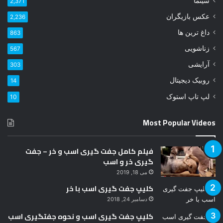
سینما
2,371
د
عکس بازیگران
2,236
ر
ا
داغ ترین ها
863
و
زناشویی
567
ا
ر
آرایشی
303
د
روبیک دیجیتال
14
ک
ن
لپ تاپ استوک
10
ی
د
Most Popular Videos
فیلم کامل جفت گیری اسب و خر – جفت
گیری خر و اسب
می 18, 2019
کلیپ جفت گیری اسب با خر
دسامبر 24, 2018
کلیپ جفت گیری اسب و نحوه جفتگیری اسب