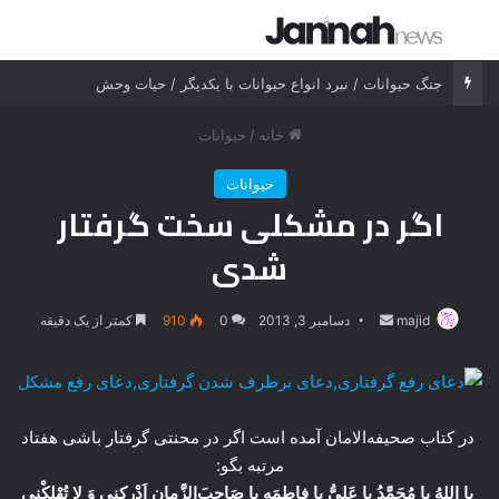
جستجو برای
منو
جنگ حیوانات / نبرد انواع حیوانات با یکدیگر / حیات وحش
خانه
/
حیوانات
حیوانات
اگر در مشکلی سخت گرفتار
شدی
majid
ارسال
دسامبر 3, 2013
0
910
کمتر از یک دقیقه
ایمیل
در کتاب صحیفه‌الامان آمده است اگر در محنتی گرفتار باشی هفتاد
مرتبه بگو:
یا اللهُ یا مُحَمَّدُ یا عَلِیُّ یا فاطِمَه یا صَاحِبَ‌الزَّمان اَدْرِکنی وَ لا تُهْلِکْنی