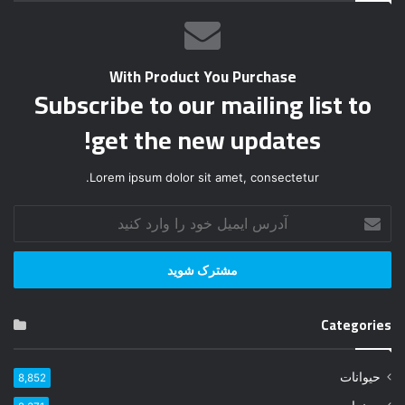
With Product You Purchase
Subscribe to our mailing list to
get the new updates!
Lorem ipsum dolor sit amet, consectetur.
آ
د
ر
س
ا
ی
Categories
م
ی
ل
حیوانات
8,852
خ
و