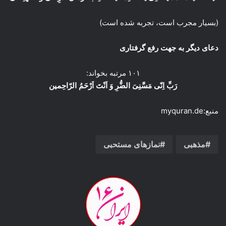
(بسیار مجرب است، تجربه شده است)
دعای دیگر به جهت رفع گرفتاری
۱۰۱ مرتبه بخواند:
رَبِّ اِنّی مَسَّنِیَ الضُّرِ وَ اَنْتَ اَرْحَمُ الرّاحِمین
منبع:myquran.de
مذهبی
نمازهای مستحبی