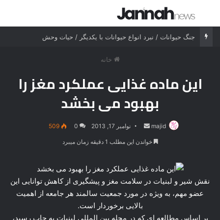
جستجو برای
منو
جنگ شیر درنده مقابل ببر خشمگین
خانه
این ماده غذایی عملکرد مغز را
بهبود می بخشد
majid
ارسال
نوامبر 17, 2013
0
509
ایمیل
خواندن این مطلب 1 دقیقه زمان میبرد
نقش شیر و لبنیات در سلامت مغز و پیشگیری از کاهش توانایی این
عضو مهم، به ویژه در مورد جمعیت سالمند هر جامعه از اهمیت
بالایی برخوردار است.
بر اساس مطالعه ای که در مجله بین المللی لبنیات به چاپ رسید،