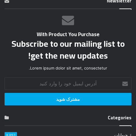
Newsletter
With Product You Purchase
Subscribe to our mailing list to
get the new updates!
Lorem ipsum dolor sit amet, consectetur.
آ
د
ر
س
ا
ی
Categories
م
ی
ل
حیوانات
8,852