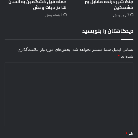
جنگ شیر درنده مقابل ببر
حمله فیل خشگمین به انسان
خشمگین
ها در حیات وحش
ا
7 روز پیش
1 هفته پیش
دیدگاهتان را بنویسید
نشانی ایمیل شما منتشر نخواهد شد.
بخش‌های موردنیاز علامت‌گذاری
شده‌اند
*
د
ی
د
گ
ا
ه
*
نام
*