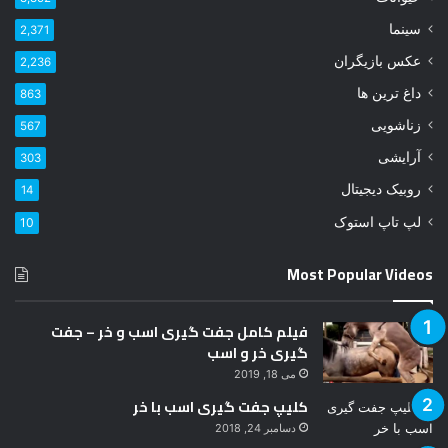
خ
و
سینما
2,371
د
عکس بازیگران
2,236
ر
ا
داغ ترین ها
863
و
زناشویی
567
ا
ر
آرایشی
303
د
روبیک دیجیتال
14
ک
ن
لپ تاپ استوک
10
ی
د
Most Popular Videos
فیلم کامل جفت گیری اسب و خر – جفت
گیری خر و اسب
می 18, 2019
کلیپ جفت گیری اسب با خر
دسامبر 24, 2018